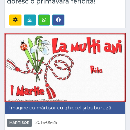
doresc o primavara fericita!
Imagine cu mărțișor cu ghiocel și buburuză
2016-05-25
MARTISOR