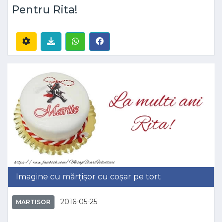
Pentru Rita!
Imagine cu mărțișor cu coșar pe tort
2016-05-25
MARTISOR