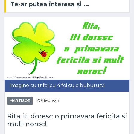
Te-ar putea interesa și ...
Imagine cu trifoi cu 4 foi cu o buburuză
2016-05-25
MARTISOR
Rita iti doresc o primavara fericita si
mult noroc!