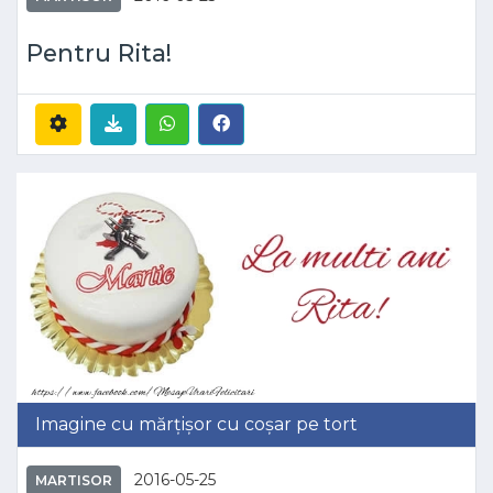
Pentru Rita!
Imagine cu mărțișor cu coșar pe tort
2016-05-25
MARTISOR