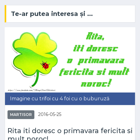
Te-ar putea interesa și ...
Imagine cu trifoi cu 4 foi cu o buburuză
2016-05-25
MARTISOR
Rita iti doresc o primavara fericita si
mult noroc!