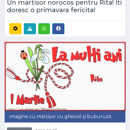
Un martisor norocos pentru Rita! Iti
doresc o primavara fericita!
Imagine cu mărțișor cu ghiocel și buburuză