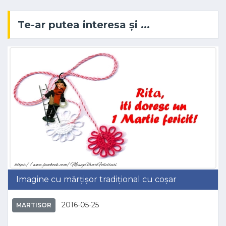
Te-ar putea interesa și ...
Imagine cu mărțișor tradițional cu coșar
2016-05-25
MARTISOR