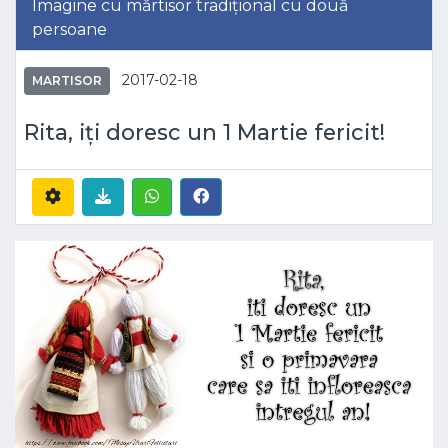
Imagine cu mărtisor tradițional cu două
persoane
2017-02-18
MARTISOR
Rita, iți doresc un 1 Martie fericit!