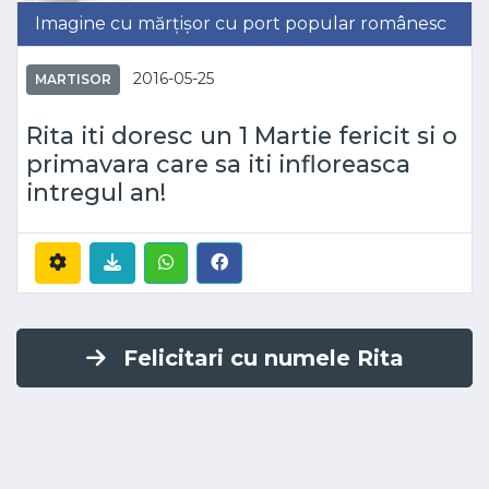
Imagine cu mărțișor cu port popular românesc
2016-05-25
MARTISOR
Rita iti doresc un 1 Martie fericit si o
primavara care sa iti infloreasca
intregul an!
Felicitari cu numele Rita