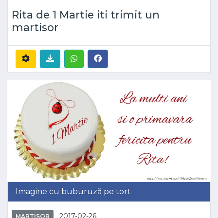
Rita de 1 Martie iti trimit un
martisor
Imagine cu buburuză pe tort
2017-02-26
MARTISOR