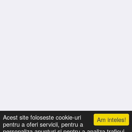
Acest site foloseste cookie-uri
Am inteles!
pentru a oferi servicii, pentru a
Lista cu nume
Căutari
Zile Onomastice
personaliza anunturi si pentru a analiza traficul.