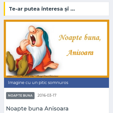
Te-ar putea interesa și ...
Imagine cu un pitic somnuros
2016-03-17
NOAPTE BUNA
Noapte buna Anisoara