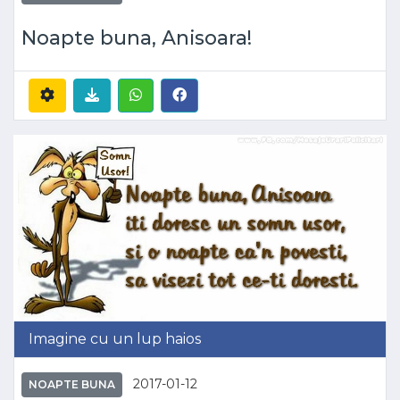
Noapte buna, Anisoara!
Imagine cu un lup haios
2017-01-12
NOAPTE BUNA