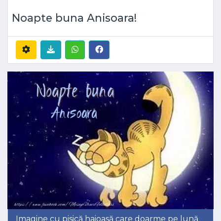
Noapte buna Anisoara!
Imagine cu pisică haioasă care doarme pe lună