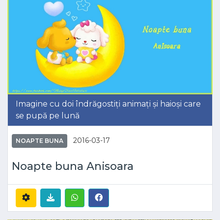
Imagine cu doi îndrăgostiți animați și haioși care
se pupă pe lună
2016-03-17
NOAPTE BUNA
Noapte buna Anisoara