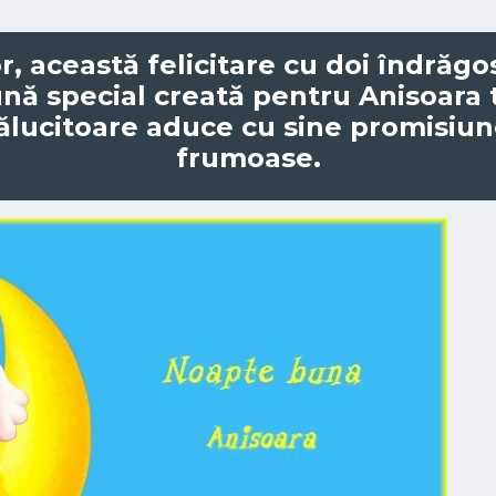
, această felicitare cu doi îndrăgos
ă special creată pentru Anisoara t
rălucitoare aduce cu sine promisiun
frumoase.