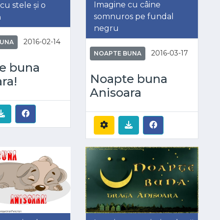
Imagine cu câine
cu stele și o
somnuros pe fundal
ă
negru
2016-02-14
BUNA
2016-03-17
NOAPTE BUNA
e buna
Noapte buna
ra!
Anisoara