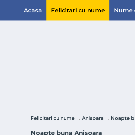
Acasa
Felicitari cu nume
Nume d
Felicitari cu nume
→
Anisoara
→
Noapte b
Noapte buna Anisoara