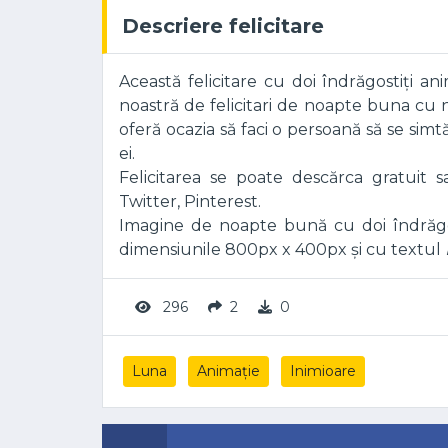
Descriere felicitare
Această felicitare cu doi îndrăgostiți an
noastră de felicitari de noapte buna c
oferă ocazia să faci o persoană să se sim
ei.
Felicitarea se poate descărca gratuit 
Twitter, Pinterest.
Imagine de noapte bună cu doi îndrăgos
dimensiunile 800px x 400px și cu textul
296
2
0
Luna
Animație
Inimioare