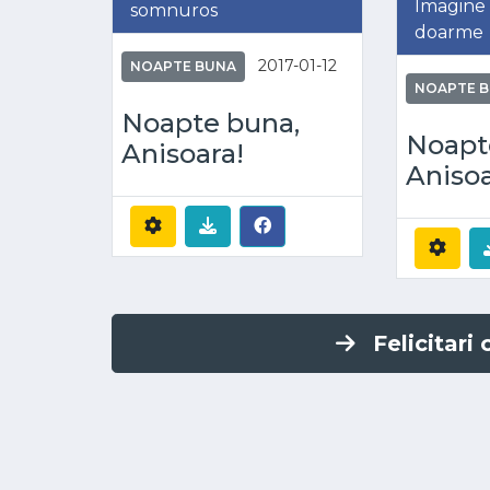
Imagine 
somnuros
doarme
2017-01-12
NOAPTE BUNA
NOAPTE 
Noapte buna,
Noapt
Anisoara!
Anisoa
Felicitari