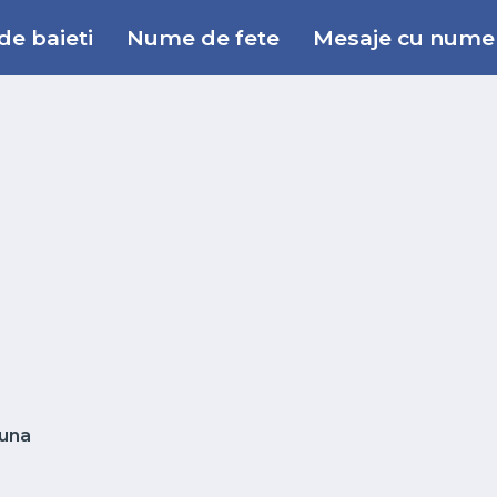
e baieti
Nume de fete
Mesaje cu nume
una