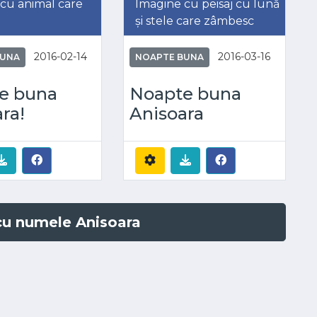
cu animal care
Imagine cu peisaj cu lună
și stele care zâmbesc
2016-02-14
2016-03-16
BUNA
NOAPTE BUNA
e buna
Noapte buna
ra!
Anisoara
 cu numele Anisoara