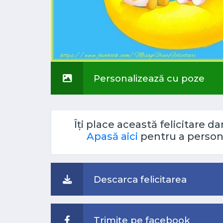
Personalizează cu poze
Îți place această felicitare d
Apasă aici
pentru a persona
Descarca felicitarea
Trimite pe facebook