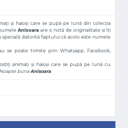
imați și haioși care se pupă pe lună din colecția
u numele
Anisoara
are o notă de originalitate și îți
tă specială datorită faptului că acolo este numele
sau se poate trimite prin Whatsapp, Facebook,
tiți animați și haioși care se pupă pe lună cu
Noapte buna
Anisoara
.