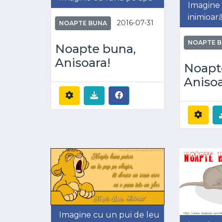
Imagine 
inimioar
2016-07-31
NOAPTE BUNA
NOAPTE 
Noapte buna,
Anisoara!
Noapt
Anisoa
Imagine cu un pui de leu