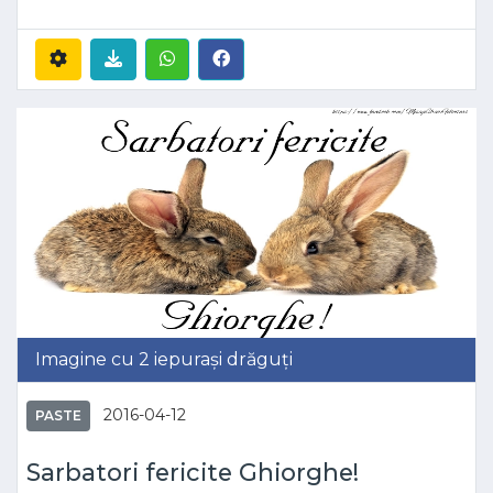
Imagine cu 2 iepurași drăguți
2016-04-12
PASTE
Sarbatori fericite Ghiorghe!