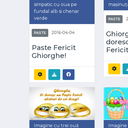
simpatic cu oua pe
mașinuț
fundal alb si chenar
verde
PASTE
Ghiorg
2016-04-04
PASTE
dores
Paste Fericit
Fericit
Ghiorghe!
Imagine cu trei ouă
Imagine 