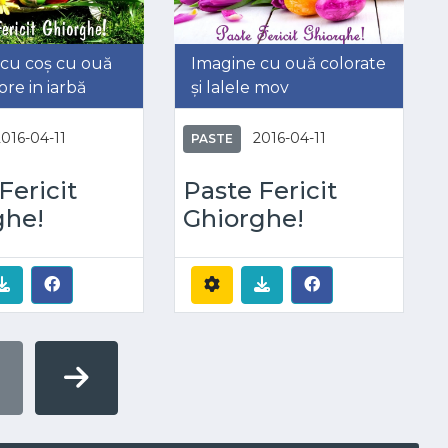
cu coș cu ouă
Imagine cu ouă colorate
ore in iarbă
și lalele mov
2016-04-11
2016-04-11
PASTE
Fericit
Paste Fericit
ghe!
Ghiorghe!