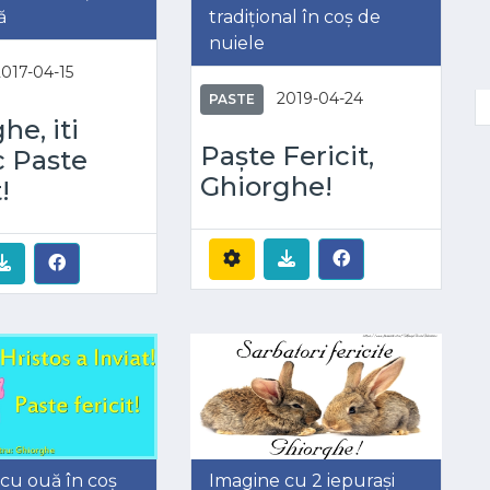
ă
tradițional în coș de
nuiele
2017-04-15
2019-04-24
PASTE
he, iti
Paște Fericit,
c Paste
Ghiorghe!
!
cu ouă în coș
Imagine cu 2 iepurași