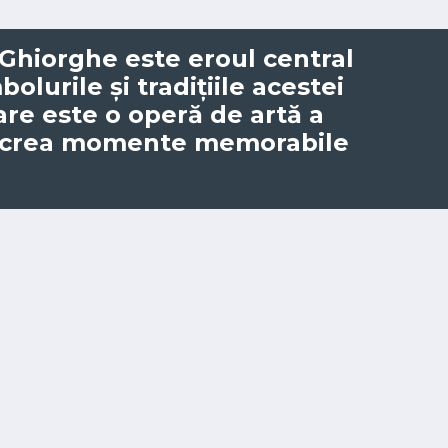
 Ghiorghe este eroul central
olurile și tradițiile acestei
are este o operă de artă a
 crea momente memorabile