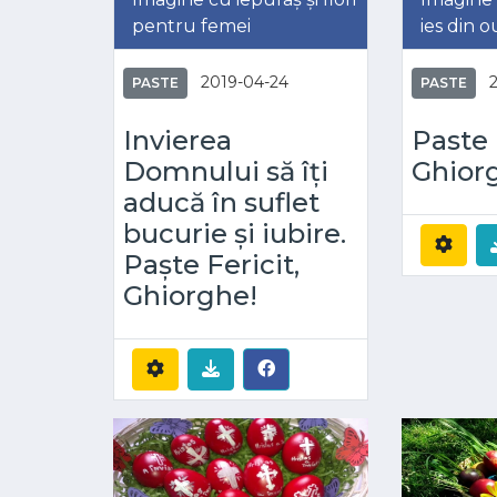
pentru femei
ies din o
2019-04-24
PASTE
PASTE
Invierea
Paste 
Domnului să îți
Ghior
aducă în suflet
bucurie și iubire.
Paște Fericit,
Ghiorghe!