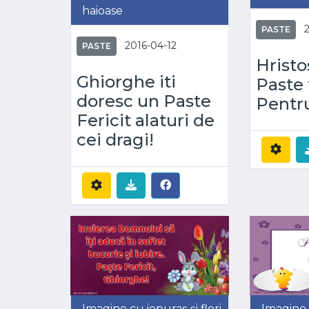
haioase
PASTE
2016-04-12
PASTE
Hristos
Ghiorghe iti
Paste f
doresc un Paste
Pentr
Fericit alaturi de
cei dragi!
Imagine cu iepuraș și flori
Imagine 