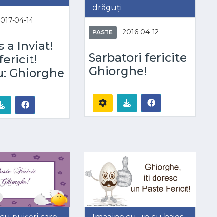
drăguți
2017-04-14
2016-04-12
PASTE
 a Inviat!
Sarbatori fericite
ericit!
Ghiorghe!
u: Ghiorghe
cu puișori care
Imagine cu un ou haios