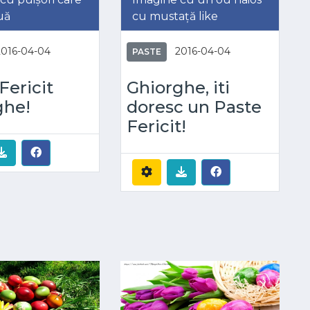
uă
cu mustață like
2016-04-04
2016-04-04
PASTE
Fericit
Ghiorghe, iti
ghe!
doresc un Paste
Fericit!