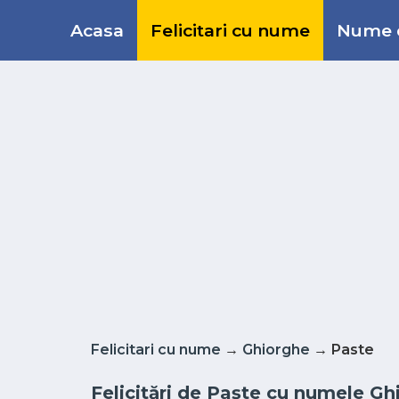
Acasa
Felicitari cu nume
Nume d
Felicitari cu nume
→
Ghiorghe
→ Paste
Felicitări de Paște cu numele Gh