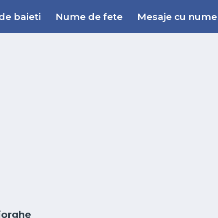
e baieti
Nume de fete
Mesaje cu nume
iorghe