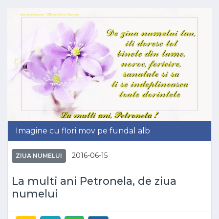
Imagine cu flori mov pe fundal alb
2016-06-15
ZIUA NUMELUI
La multi ani Petronela, de ziua
numelui