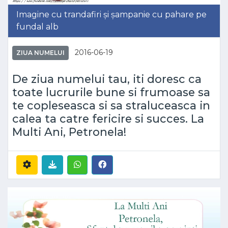
Imagine cu trandafiri și șampanie cu pahare pe
fundal alb
2016-06-19
ZIUA NUMELUI
De ziua numelui tau, iti doresc ca
toate lucrurile bune si frumoase sa
te copleseasca si sa straluceasca in
calea ta catre fericire si succes. La
Multi Ani, Petronela!