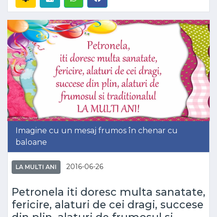
Imagine cu un mesaj frumos în chenar cu
baloane
2016-06-26
LA MULTI ANI
Petronela iti doresc multa sanatate,
fericire, alaturi de cei dragi, succese
din plin, alaturi de frumosul si