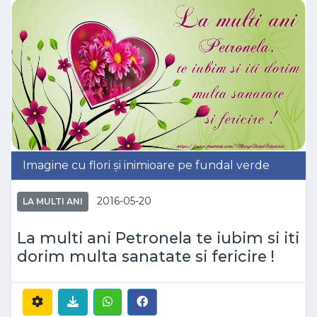
Imagine cu flori și inimioare pe fundal verde
2016-05-20
LA MULTI ANI
La multi ani Petronela te iubim si iti
dorim multa sanatate si fericire !