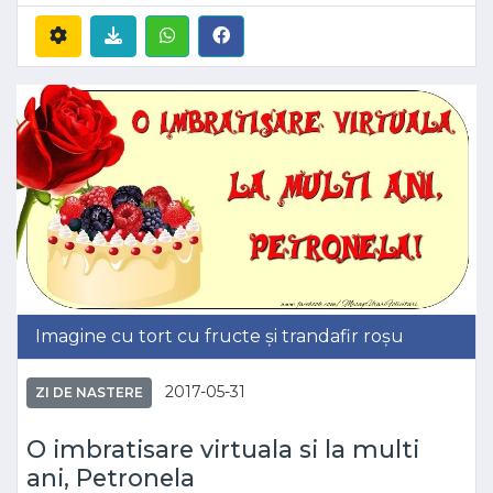
Imagine cu tort cu fructe și trandafir roșu
2017-05-31
ZI DE NASTERE
O imbratisare virtuala si la multi
ani, Petronela