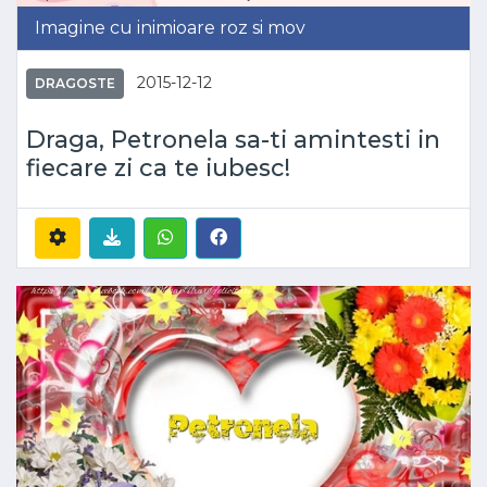
Imagine cu inimioare roz si mov
2015-12-12
DRAGOSTE
Draga, Petronela sa-ti amintesti in
fiecare zi ca te iubesc!