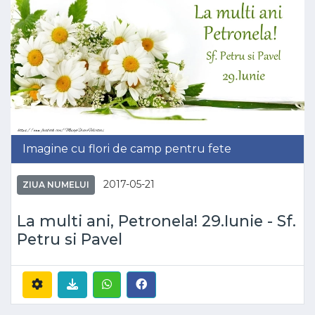
Imagine cu flori de camp pentru fete
2017-05-21
ZIUA NUMELUI
La multi ani, Petronela! 29.Iunie - Sf.
Petru si Pavel