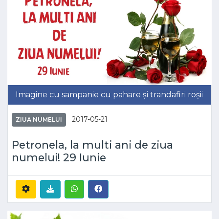
Imagine cu sampanie cu pahare și trandafiri roșii
2017-05-21
ZIUA NUMELUI
Petronela, la multi ani de ziua
numelui! 29 Iunie