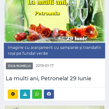
Imagine cu aranjament cu sampanie și trandafiri
roșii pe fundal verde
2019-01-17
ZIUA NUMELUI
La multi ani, Petronela! 29 Iunie