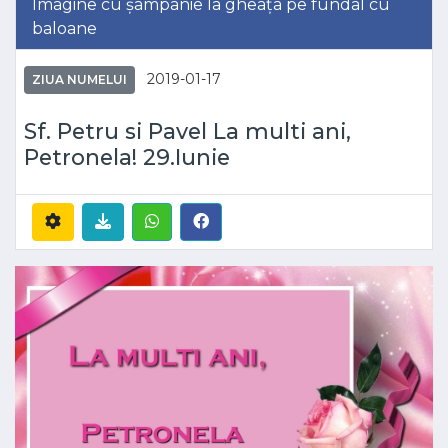
Imagine cu șampanie la gheața pe fundal cu
baloane
2019-01-17
ZIUA NUMELUI
Sf. Petru si Pavel La multi ani,
Petronela! 29.Iunie