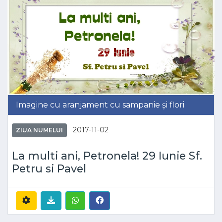
Imagine cu aranjament cu sampanie și flori
2017-11-02
ZIUA NUMELUI
La multi ani, Petronela! 29 Iunie Sf.
Petru si Pavel