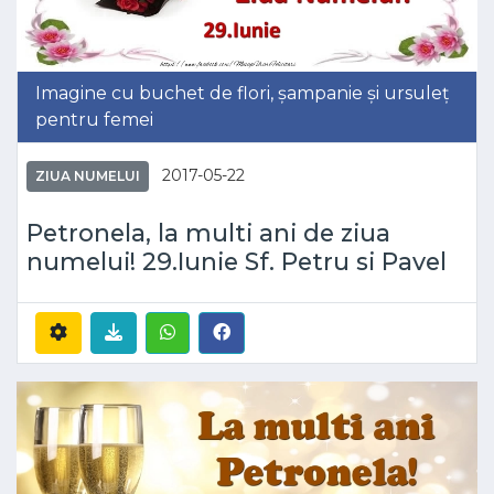
Imagine cu buchet de flori, șampanie și ursuleț
pentru femei
2017-05-22
ZIUA NUMELUI
Petronela, la multi ani de ziua
numelui! 29.Iunie Sf. Petru si Pavel