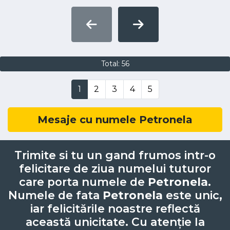
Total: 56
1
2
3
4
5
Mesaje cu numele Petronela
Trimite si tu un gand frumos intr-o
felicitare de ziua numelui tuturor
care porta numele de
Petronela
.
Numele de fata
Petronela
este unic,
iar felicitările noastre reflectă
această unicitate. Cu atenție la