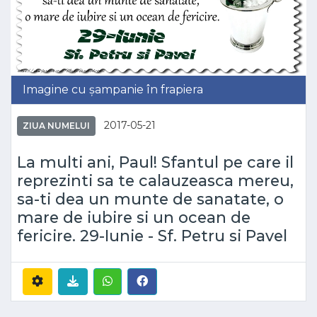
Imagine cu șampanie în frapiera
2017-05-21
ZIUA NUMELUI
La multi ani, Paul! Sfantul pe care il
reprezinti sa te calauzeasca mereu,
sa-ti dea un munte de sanatate, o
mare de iubire si un ocean de
fericire. 29-Iunie - Sf. Petru si Pavel