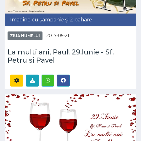
Imagine cu șampanie și 2 pahare
2017-05-21
ZIUA NUMELUI
La multi ani, Paul! 29.Iunie - Sf.
Petru si Pavel