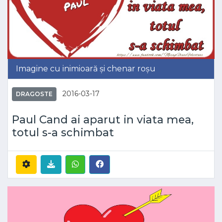
Imagine cu inimioară și chenar roșu
2016-03-17
DRAGOSTE
Paul Cand ai aparut in viata mea,
totul s-a schimbat