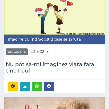
Imagine cu îndrăgostiți case se sărută
2016-02-15
DRAGOSTE
Nu pot sa-mi imaginez viata fara
tine Paul