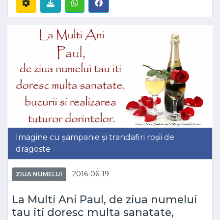
Imagine cu șampanie și trandafiri roșii de
dragoste
2016-06-19
ZIUA NUMELUI
La Multi Ani Paul, de ziua numelui
tau iti doresc multa sanatate,