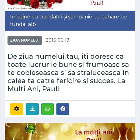
Imagine cu trandafiri și șampanie cu pahare pe
fundal alb
2016-06-19
ZIUA NUMELUI
De ziua numelui tau, iti doresc ca
toate lucrurile bune si frumoase sa
te copleseasca si sa straluceasca in
calea ta catre fericire si succes. La
Multi Ani, Paul!