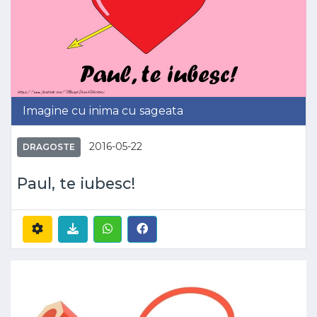
Imagine cu inima cu sageata
2016-05-22
DRAGOSTE
Paul, te iubesc!