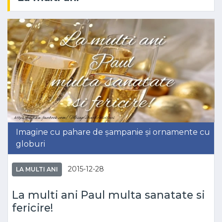
Imagine cu pahare de șampanie și ornamente cu
globuri
2015-12-28
LA MULTI ANI
La multi ani Paul multa sanatate si
fericire!