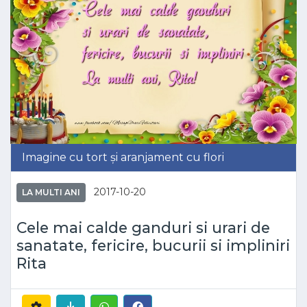
Imagine cu tort și aranjament cu flori
2017-10-20
LA MULTI ANI
Cele mai calde ganduri si urari de
sanatate, fericire, bucurii si impliniri
Rita