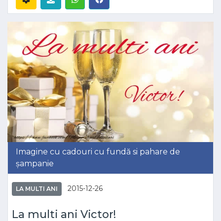
Imagine cu cadouri cu fundă si pahare de
șampanie
2015-12-26
LA MULTI ANI
La multi ani Victor!