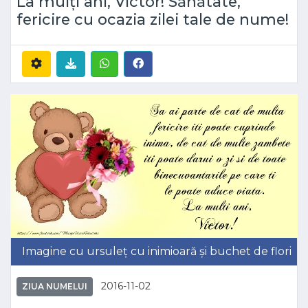
La mulți ani, Victor! Sănătate,
fericire cu ocazia zilei tale de nume!
Imagine cu ursuleț cu inimioară și buchet de flori
2016-11-02
ZIUA NUMELUI