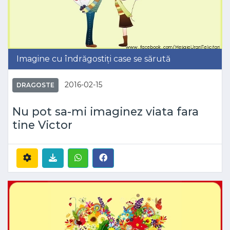
Imagine cu îndrăgostiți case se sărută
2016-02-15
DRAGOSTE
Nu pot sa-mi imaginez viata fara
tine Victor