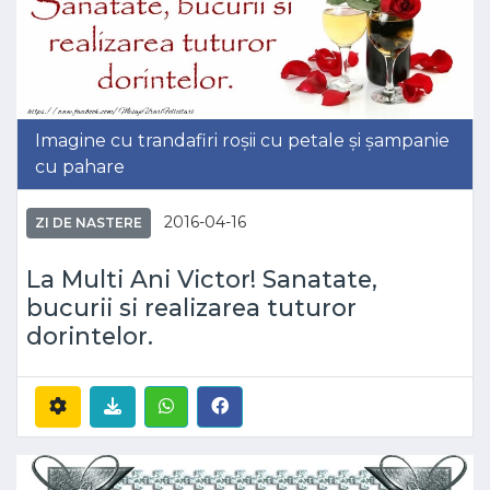
Imagine cu trandafiri roșii cu petale și șampanie
cu pahare
2016-04-16
ZI DE NASTERE
La Multi Ani Victor! Sanatate,
bucurii si realizarea tuturor
dorintelor.