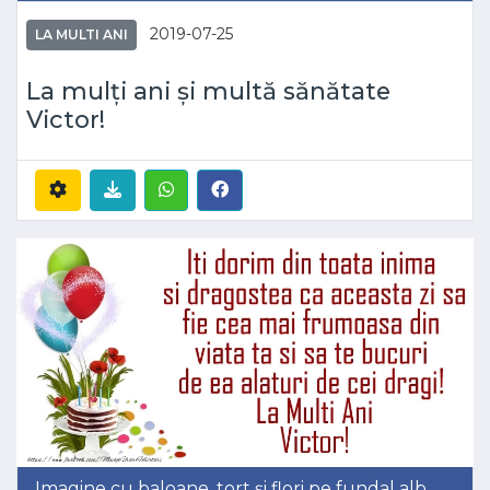
2019-07-25
LA MULTI ANI
La mulți ani și multă sănătate
Victor!
Imagine cu baloane, tort și flori pe fundal alb