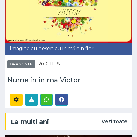
Imagine cu desen cu inimă din flori
2016-11-18
DRAGOSTE
Nume in inima Victor
La multi ani
Vezi toate