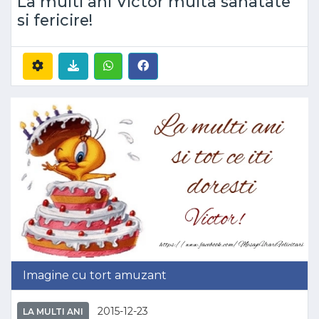
La multi ani Victor multa sanatate
si fericire!
Imagine cu tort amuzant
2015-12-23
LA MULTI ANI