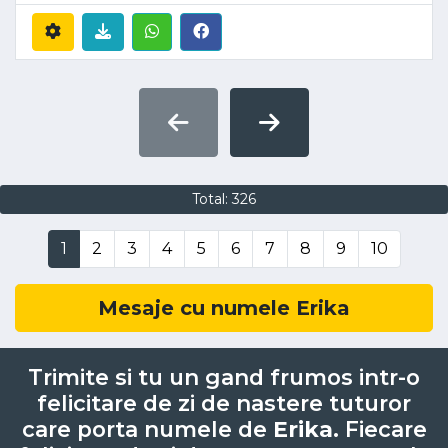
Total: 326
1
2
3
4
5
6
7
8
9
10
Mesaje cu numele Erika
Trimite si tu un gand frumos intr-o
felicitare de zi de nastere tuturor
care porta numele de
Erika
. Fiecare