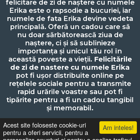
felicitare de zi de naștere cu numele
Erika este o rapsodie a bucuriei, iar
numele de fata Erika devine vedeta
principală. Oferă un cadou care să
nu doar sărbătorească ziua de
naștere, ci și să sublinieze
importanța și unicul tău rol în
această poveste a vieții.
Felicitările
de zi de nastere cu numele Erika
pot fi ușor distribuite online pe
rețelele sociale pentru a transmite
rapid urările voastre sau pot fi
tipărite pentru a fi un cadou tangibil
și memorabil.
Acest site foloseste cookie-uri
Am inteles!
pentru a oferi servicii, pentru a
Lista cu nume
Căutari
Zile Onomastice
personaliza anunturi si pentru a analiza traficul.