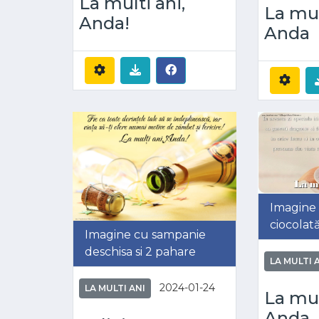
La multi ani,
La mul
Anda!
Anda
Imagine 
ciocolată
Imagine cu sampanie
deschisa si 2 pahare
LA MULTI 
2024-01-24
LA MULTI ANI
La mul
Anda. 