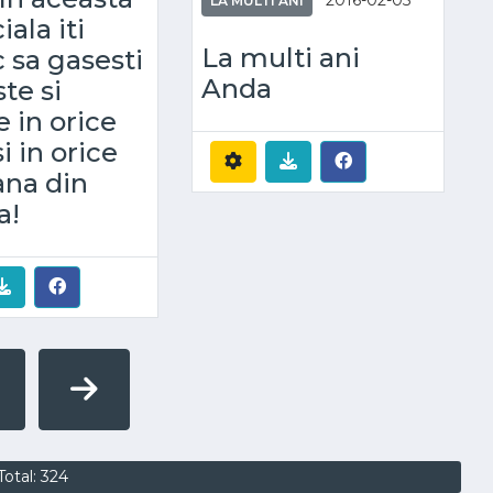
2016-02-05
LA MULTI ANI
iala iti
La multi ani
 sa gasesti
Anda
te si
e in orice
i in orice
ana din
a!
Total: 324