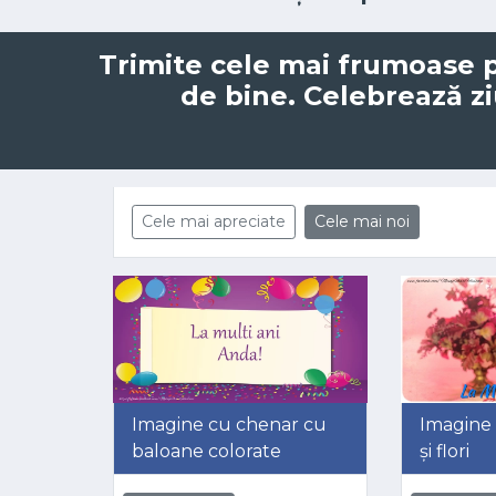
Trimite cele mai frumoase p
de bine. Celebrează zi
Cele mai apreciate
Cele mai noi
Imagine cu chenar cu
Imagine 
baloane colorate
și flori