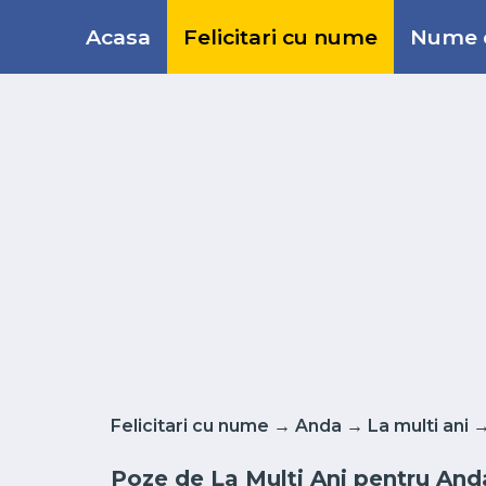
Acasa
Felicitari cu nume
Nume d
Felicitari cu nume
→
Anda
→
La multi ani
→
Poze de La Mulți Ani pentru And