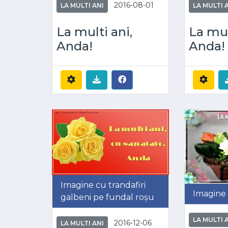
2016-08-01
LA MULTI ANI
LA MULTI 
La multi ani,
La mul
Anda!
Anda!
Imagine cu trandafiri
Imagine 
galbeni pe fundal roșu
LA MULTI 
2016-12-06
LA MULTI ANI