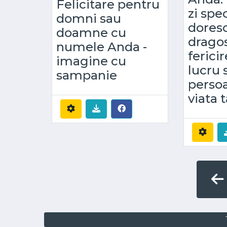
Felicitare pentru
zi spec
domni sau
doresc
doamne cu
dragos
numele Anda -
fericir
imagine cu
lucru s
sampanie
perso
viata t