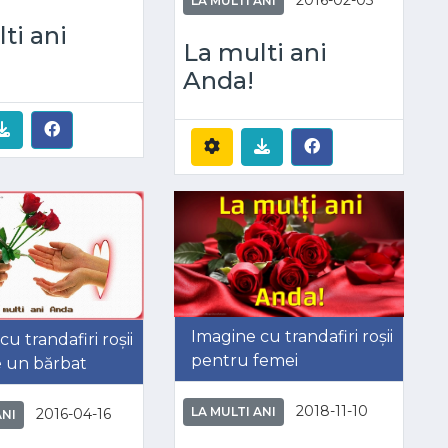
LA MULTI ANI
ti ani
La multi ani
Anda!
Imagine cu trandafiri roșii
u trandafiri roșii
pentru femei
de un bărbat
2018-11-10
LA MULTI ANI
2016-04-16
ANI