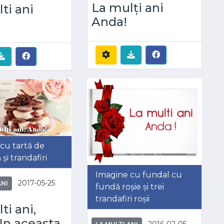
La mulți ani
ti ani
Anda!
cu tartă de
 și trandafiri
Imagine cu fundal cu
2017-05-25
ANI
fundă roșie și trei
trandafiri roșii
ti ani,
In aceasta