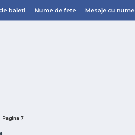
e baieti
Nume de fete
Mesaje cu nume
 Pagina 7
a