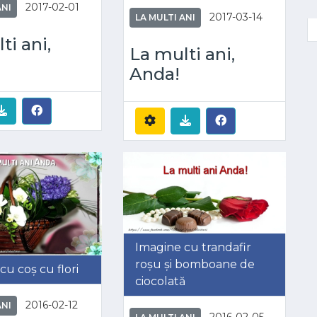
2017-02-01
ANI
2017-03-14
LA MULTI ANI
ti ani,
La multi ani,
Anda!
Imagine cu trandafir
roșu și bomboane de
cu coș cu flori
ciocolată
2016-02-12
ANI
2016-02-05