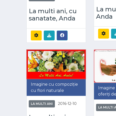
La mul
La multi ani, cu
Anda
sanatate, Anda
Imagine cu compoziție
Imagine c
cu flori naturale
oferiți 
2016-12-10
LA MULTI ANI
LA MULTI 