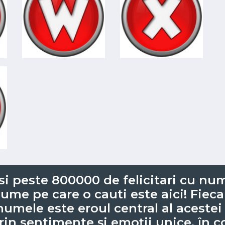
 peste 800000 de felicitari cu nume
nume pe care o cauti este aici! Fieca
numele este eroul central al acestei
rin sentimente și emoții unice, în c