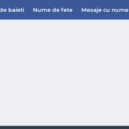
e baieti
Nume de fete
Mesaje cu nume