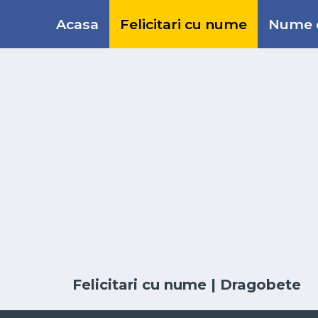
Acasa
Felicitari cu nume
Nume d
Felicitari cu nume
| Dragobete