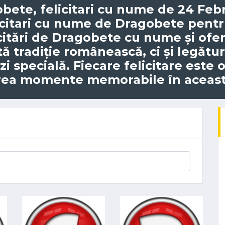
obete
, felicitari cu nume de 24 Feb
icitari cu nume de Dragobete pentru
icitări de Dragobete cu nume și ofe
 tradiție românească, ci și legătur
i specială. Fiecare felicitare este o 
crea momente memorabile în această