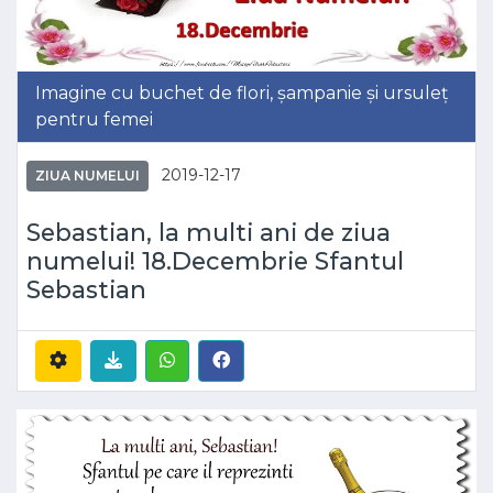
Imagine cu buchet de flori, șampanie și ursuleț
pentru femei
2019-12-17
ZIUA NUMELUI
Sebastian, la multi ani de ziua
numelui! 18.Decembrie Sfantul
Sebastian