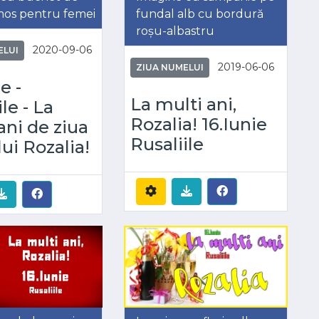
umos pentru femei
fundal alb cu bordură
roșu-albastru
2020-09-06
ELUI
2019-06-06
ZIUA NUMELUI
e -
La multi ani,
le - La
Rozalia! 16.Iunie
ani de ziua
Rusaliile
i Rozalia!