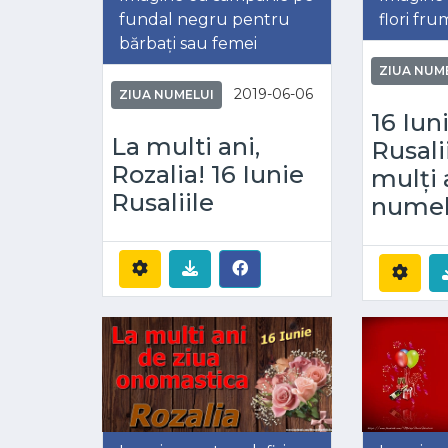
fundal negru pentru
flori fr
bărbați sau femei
ZIUA NUM
2019-06-06
ZIUA NUMELUI
16 Iuni
La multi ani,
Rusalii
Rozalia! 16 Iunie
mulți 
Rusaliile
numelu