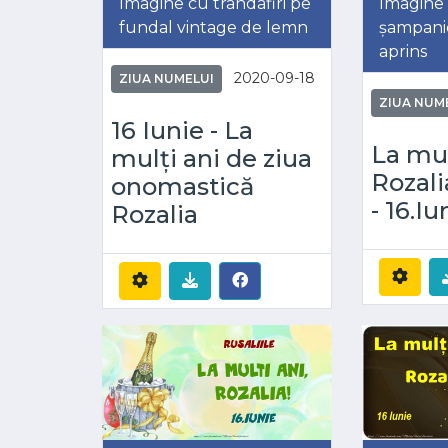
Imagine cu trandafiri pe
Imagine 
fundal vintage de lemn
șampani
aprins
2020-09-18
ZIUA NUMELUI
ZIUA NUM
16 Iunie - La
La mul
mulți ani de ziua
Rozali
onomastică
- 16.Iu
Rozalia