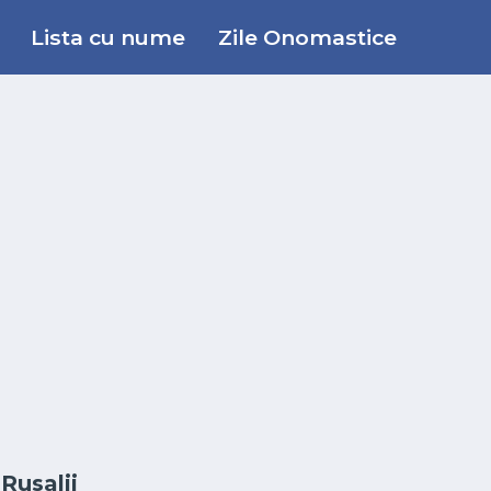
Lista cu nume
Zile Onomastice
Rusalii