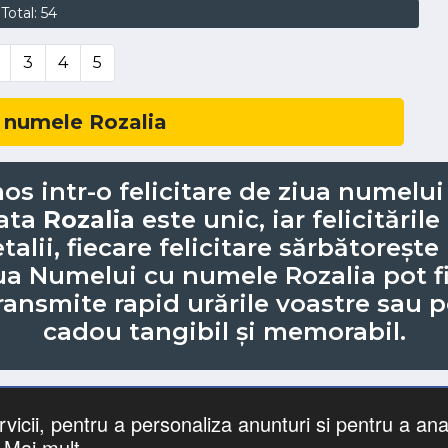
Total: 54
3
4
5
 numele Rozalia
os intr-o felicitare de ziua numelu
fata
Rozalia
este unic, iar felicităril
talii, fiecare felicitare sărbătoreșt
iua Numelui cu numele Rozalia pot fi
ransmite rapid urările voastre sau po
cadou tangibil și memorabil.
vicii, pentru a personaliza anunturi si pentru a anal
 nume
Căutari
Zile Onomastice
Confidentialitate
Gif-ur
Mai mult
©
felicitaricunume.com
. All Rights Reserved.