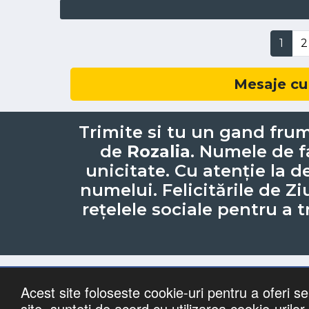
1
2
Mesaje cu
Trimite si tu un gand frum
de
Rozalia
. Numele de 
unicitate. Cu atenție la de
numelui. Felicitările de Z
rețelele sociale pentru a t
Acest site foloseste cookie-uri pentru a oferi ser
Lista cu
site, sunteti de acord cu utilizarea cookie-urilor.