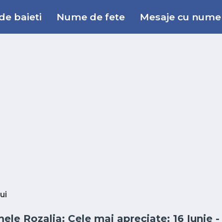
e baieti
Nume de fete
Mesaje cu nume
ui
ele Rozalia: Cele mai apreciate: 16 Iunie - 