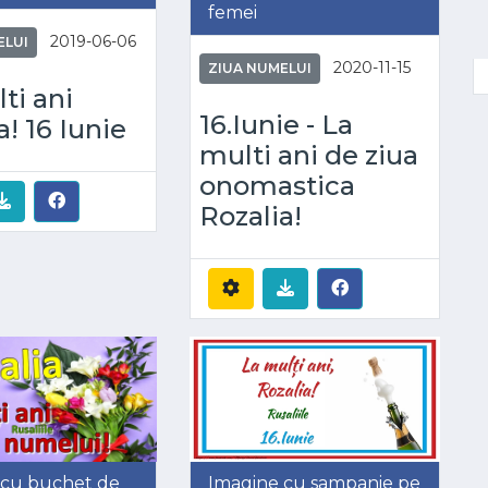
femei
2019-06-06
ELUI
2020-11-15
ZIUA NUMELUI
ti ani
16.Iunie - La
a! 16 Iunie
multi ani de ziua
onomastica
Rozalia!
 cu buchet de
Imagine cu sampanie pe