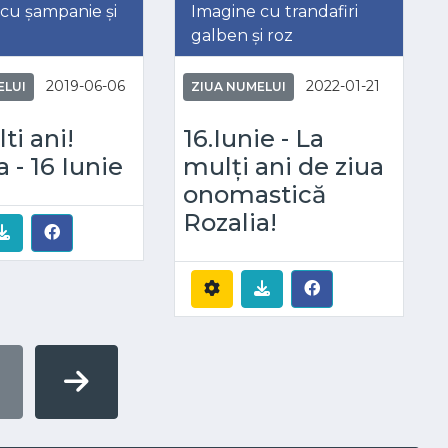
cu șampanie și
Imagine cu trandafiri
galben și roz
2019-06-06
2022-01-21
ELUI
ZIUA NUMELUI
ti ani!
16.Iunie - La
a - 16 Iunie
mulți ani de ziua
onomastică
Rozalia!