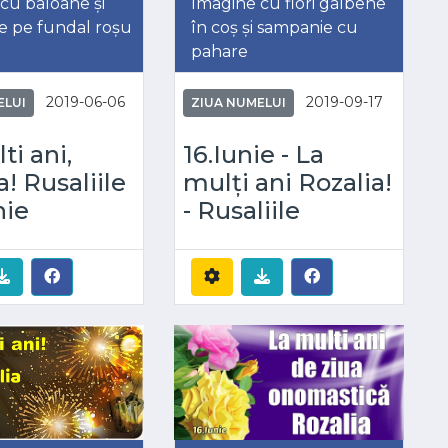
cu baloane și
Imagine cu flori galbene
e pe fundal roșu
în coș și sampanie cu
pahare
2019-06-06
2019-09-17
ELUI
ZIUA NUMELUI
ti ani,
16.Iunie - La
a! Rusaliile
mulți ani Rozalia!
nie
- Rusaliile