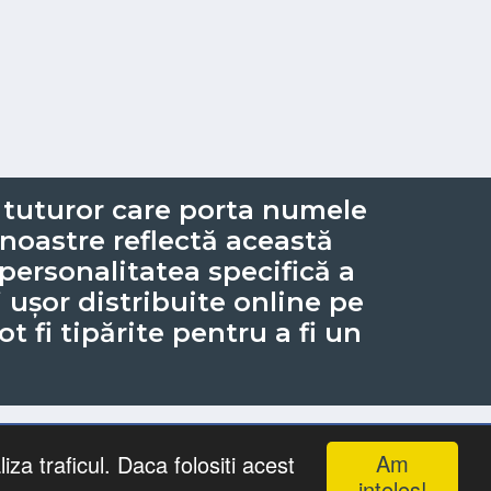
i tuturor care porta numele
e noastre reflectă această
e personalitatea specifică a
 ușor distribuite online pe
t fi tipărite pentru a fi un
Am
iza traficul. Daca folositi acest
i Animate
inteles!