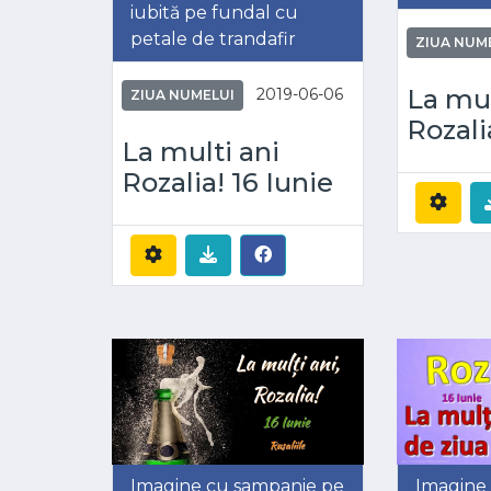
iubită pe fundal cu
petale de trandafir
ZIUA NUM
La mul
2019-06-06
ZIUA NUMELUI
Rozali
La multi ani
Rozalia! 16 Iunie
Imagine cu sampanie pe
Imagine