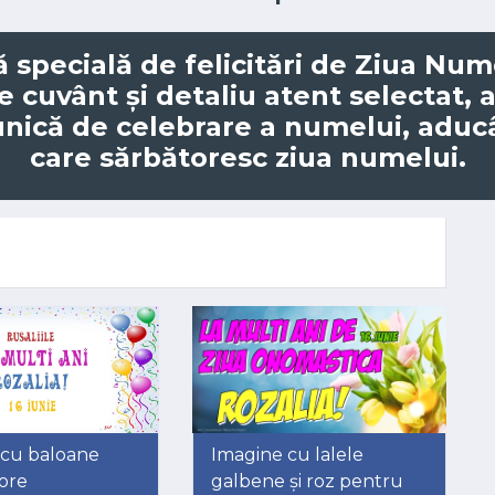
ă specială de
felicitări de Ziua Num
re cuvânt și detaliu atent selectat, 
unică de celebrare a numelui, adu
care sărbătoresc ziua numelui.
 cu baloane
Imagine cu lalele
ore
galbene și roz pentru