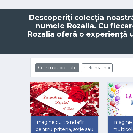
Descoperiți colecția noastr
numele
Rozalia
. Cu fieca
Rozalia oferă o experiență 
Cele mai apreciate
Cele mai noi
Imagine cu trandafir
Imagine
pentru pritenă, soție sau
multicol