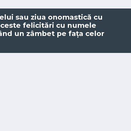
elui
sau ziua onomastică cu
aceste felicitări cu numele
când un zâmbet pe fața celor