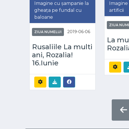
Imagine cu șampanie la
Imagine 
gheața pe fundal cu
artificii
baloane
ZIUA NUM
2019-06-06
ZIUA NUMELUI
La mul
Rusaliile La multi
Rozali
ani, Rozalia!
16.Iunie