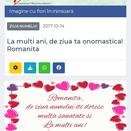
Imagine cu flori în inimioară
2017-10-14
ZIUA NUMELUI
La multi ani, de ziua ta onomastica!
Romanita