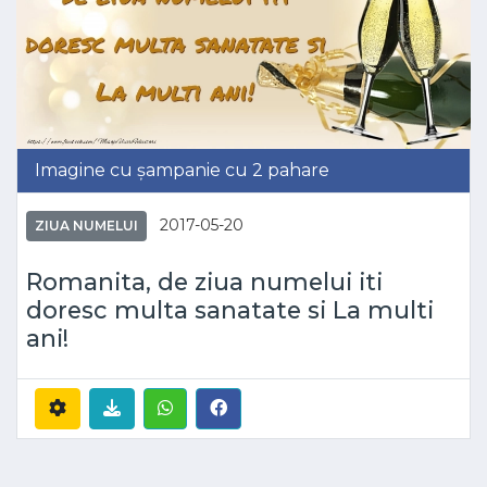
Imagine cu șampanie cu 2 pahare
2017-05-20
ZIUA NUMELUI
Romanita, de ziua numelui iti
doresc multa sanatate si La multi
ani!