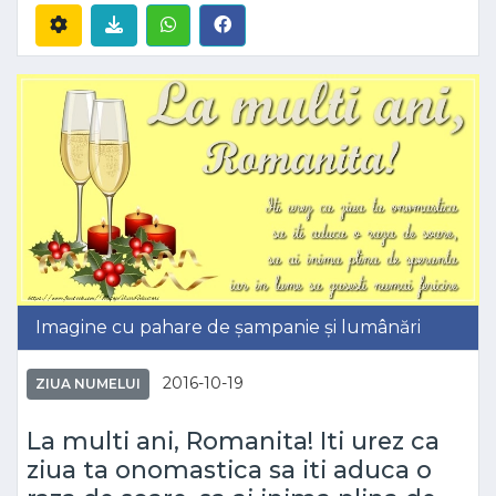
Imagine cu pahare de șampanie și lumânări
2016-10-19
ZIUA NUMELUI
La multi ani, Romanita! Iti urez ca
ziua ta onomastica sa iti aduca o