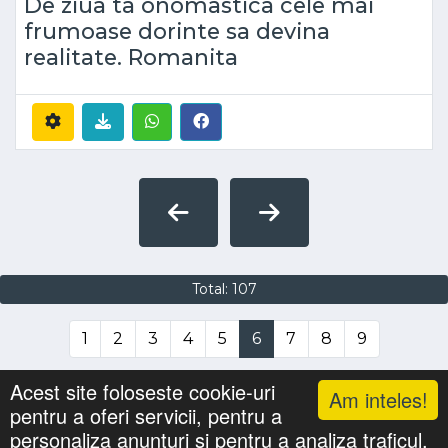
De ziua ta onomastica cele mai
frumoase dorinte sa devina
realitate. Romanita
Total: 107
1
2
3
4
5
6
7
8
9
Acest site foloseste cookie-uri
Am inteles!
pentru a oferi servicii, pentru a
Lista cu nume
Căutari
Zile Onomastice
personaliza anunturi si pentru a analiza traficul.