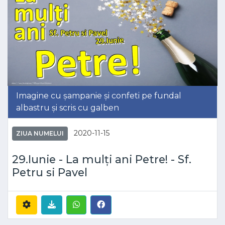
Imagine cu șampanie și confeti pe fundal
albastru și scris cu galben
2020-11-15
ZIUA NUMELUI
29.Iunie - La mulți ani Petre! - Sf.
Petru si Pavel