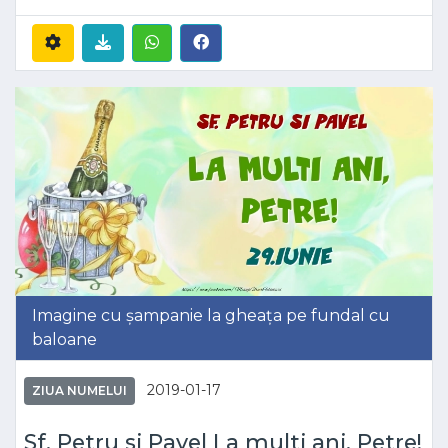
Imagine cu șampanie la gheața pe fundal cu
baloane
2019-01-17
ZIUA NUMELUI
Sf. Petru si Pavel La multi ani, Petre!