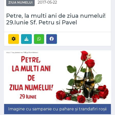
2017-05-22
ZIUA NUMELUI
Petre, la multi ani de ziua numelui!
29.Iunie Sf. Petru si Pavel
Imagine cu sampanie cu pahare și trandafiri roșii