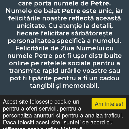
care porta numele de
Petre
.
Numele de baiat
Petre
este unic, iar
felicitările noastre reflectă această
unicitate. Cu atenție la detalii,
fiecare felicitare sărbătorește
personalitatea specifică a numelui.
Felicitările de Ziua Numelui cu
numele Petre pot fi ușor distribuite
online pe rețelele sociale pentru a
transmite rapid urările voastre sau
pot fi tipărite pentru a fi un cadou
tangibil și memorabil.
Acest site foloseste cookie-uri
Am inteles!
pentru a oferi servicii, pentru a
Lista cu nume
Căutari
Zile Onomastice
personaliza anunturi si pentru a analiza traficul.
Confidentialitate
Gif-uri Animate
Daca folositi acest site, sunteti de acord cu
©
felicitaricunume.com
. All Rights Reserved.
utilizarea cookie-urilor.
Mai mult