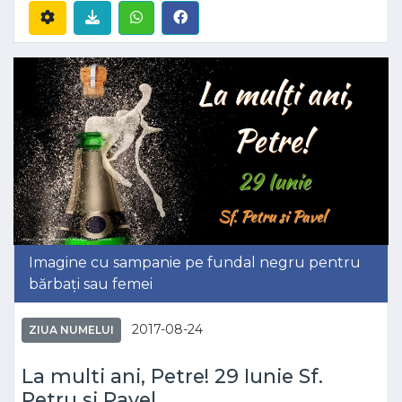
Imagine cu sampanie pe fundal negru pentru
bărbați sau femei
2017-08-24
ZIUA NUMELUI
La multi ani, Petre! 29 Iunie Sf.
Petru si Pavel