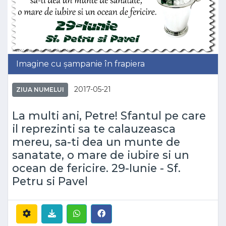
Imagine cu șampanie în frapiera
2017-05-21
ZIUA NUMELUI
La multi ani, Petre! Sfantul pe care
il reprezinti sa te calauzeasca
mereu, sa-ti dea un munte de
sanatate, o mare de iubire si un
ocean de fericire. 29-Iunie - Sf.
Petru si Pavel