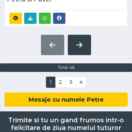
Total: 46
1
2
3
4
Mesaje cu numele Petre
Trimite si tu un gand frumos intr-o
felicitare de ziua numelui tuturor