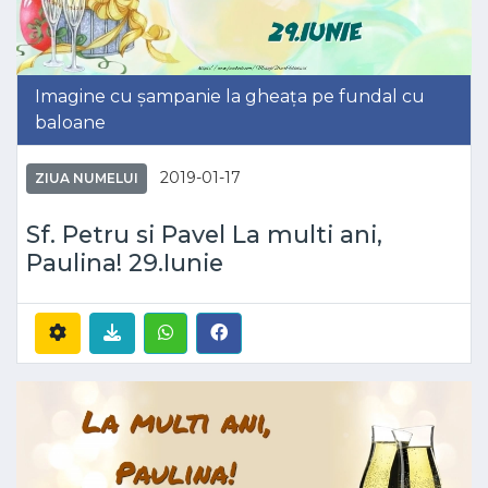
Imagine cu șampanie la gheața pe fundal cu
baloane
2019-01-17
ZIUA NUMELUI
Sf. Petru si Pavel La multi ani,
Paulina! 29.Iunie