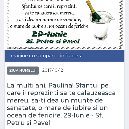
Imagine cu șampanie în frapiera
2017-10-12
ZIUA NUMELUI
La multi ani, Paulina! Sfantul pe
care il reprezinti sa te calauzeasca
mereu, sa-ti dea un munte de
sanatate, o mare de iubire si un
ocean de fericire. 29-Iunie - Sf.
Petru si Pavel