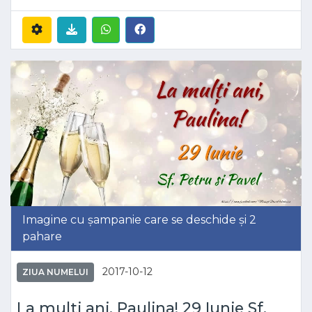
Imagine cu șampanie care se deschide și 2
pahare
2017-10-12
ZIUA NUMELUI
La multi ani, Paulina! 29 Iunie Sf.