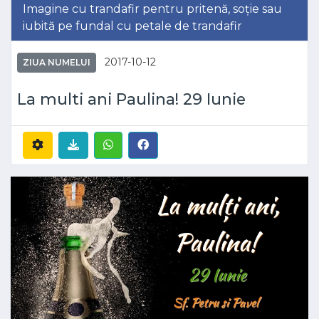
Imagine cu trandafir pentru pritenă, soție sau
iubită pe fundal cu petale de trandafir
2017-10-12
ZIUA NUMELUI
La multi ani Paulina! 29 Iunie