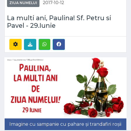
2017-10-12
ZIUA NUMELUI
La multi ani, Paulina! Sf. Petru si
Pavel - 29.Iunie
Imagine cu sampanie cu pahare și trandafiri roșii