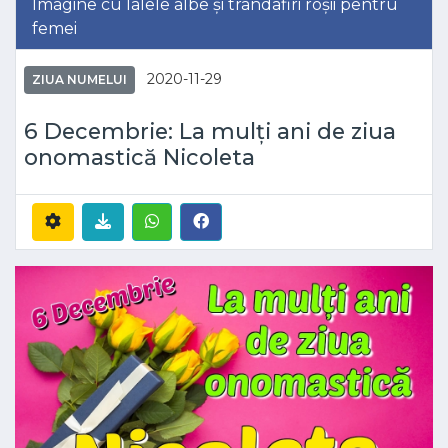
Imagine cu lalele albe și trandafiri roșii pentru
femei
2020-11-29
ZIUA NUMELUI
6 Decembrie: La mulți ani de ziua
onomastică Nicoleta