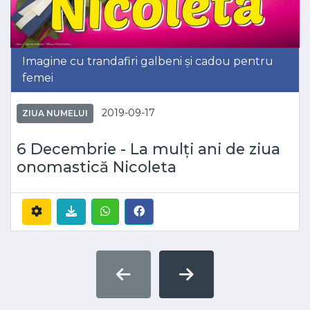
Imagine cu trandafiri galbeni și cadou pentru
femei
2019-09-17
ZIUA NUMELUI
6 Decembrie - La mulți ani de ziua
onomastică Nicoleta