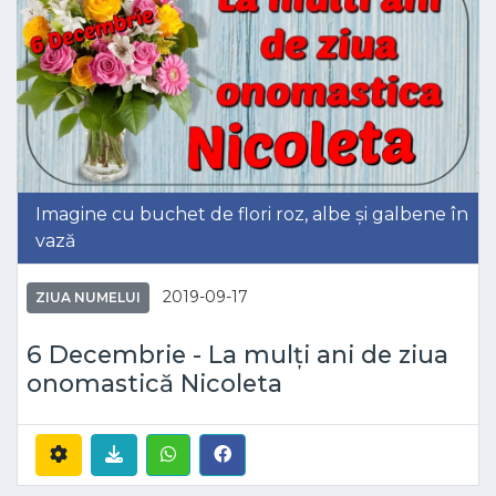
Imagine cu buchet de flori roz, albe și galbene în
vază
2019-09-17
ZIUA NUMELUI
6 Decembrie - La mulți ani de ziua
onomastică Nicoleta