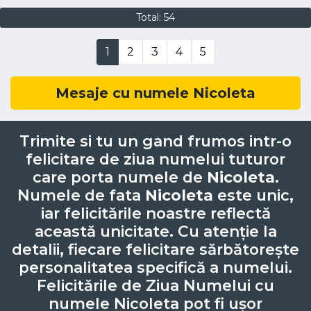
Total: 54
1
2
3
4
5
Mesaje cu numele Nicoleta
Trimite si tu un gand frumos intr-o
felicitare de ziua numelui tuturor
care porta numele de
Nicoleta
.
Numele de fata
Nicoleta
este unic,
iar felicitările noastre reflectă
această unicitate. Cu atenție la
detalii, fiecare felicitare sărbătorește
personalitatea specifică a numelui.
Felicitările de Ziua Numelui cu
numele Nicoleta pot fi ușor