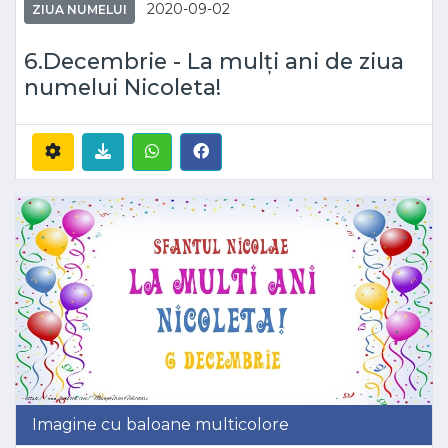
2020-09-02
ZIUA NUMELUI
6.Decembrie - La mulți ani de ziua
numelui Nicoleta!
Imagine cu baloane multicolore