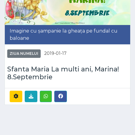
Imagine cu șampanie la gheața pe fundal cu
baloane
2019-01-17
ZIUA NUMELUI
Sfanta Maria La multi ani, Marina!
8.Septembrie