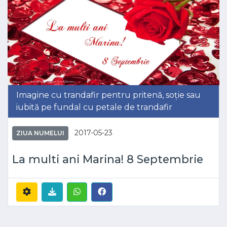
Imagine cu trandafir pentru pritenă, soție sau
iubită pe fundal cu petale de trandafir
2017-05-23
ZIUA NUMELUI
La multi ani Marina! 8 Septembrie