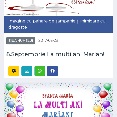
Imagine cu pahare de șampanie și inimioare cu
dragoste
2017-05-23
ZIUA NUMELUI
8.Septembrie La multi ani Marian!