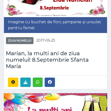
Imagine cu buchet de flori, șampanie și ursuleț
pentru femei
2017-05-23
ZIUA NUMELUI
Marian, la multi ani de ziua
numelui! 8.Septembrie Sfanta
Maria