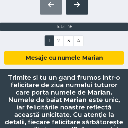
Total: 46
1
2
3
4
Mesaje cu numele Marian
Trimite si tu un gand frumos intr-o
felicitare de ziua numelui tuturor
care porta numele de
Marian
.
Numele de baiat
Marian
este unic,
iar felicitările noastre reflectă
această unicitate. Cu atenție la
detalii, fiecare felicitare sărbătorește