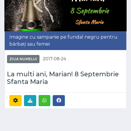
Imagine cu sampanie pe fundal negru pentru
bărbați sau femei
2017-08-24
ZIUA NUMELUI
La multi ani, Marian! 8 Septembrie
Sfanta Maria