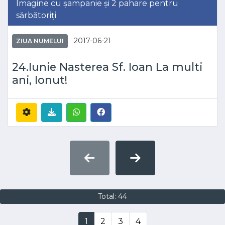
Imagine cu șampanie și 2 pahare pentru
sărbătoriți
2017-06-21
ZIUA NUMELUI
24.Iunie Nasterea Sf. Ioan La multi
ani, Ionut!
Total: 44
1
2
3
4