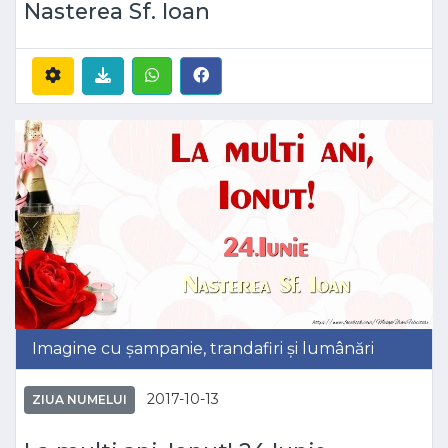
Nasterea Sf. Ioan
Imagine cu șampanie, trandafiri și lumânări
2017-10-13
ZIUA NUMELUI