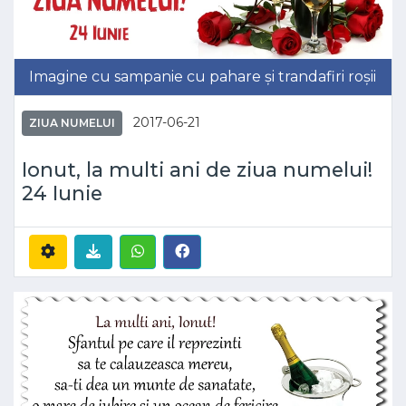
Imagine cu sampanie cu pahare și trandafiri roșii
2017-06-21
ZIUA NUMELUI
Ionut, la multi ani de ziua numelui!
24 Iunie