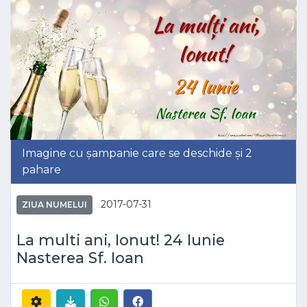
Imagine cu șampanie care se deschide și 2
pahare
2017-07-31
ZIUA NUMELUI
La multi ani, Ionut! 24 Iunie
Nasterea Sf. Ioan