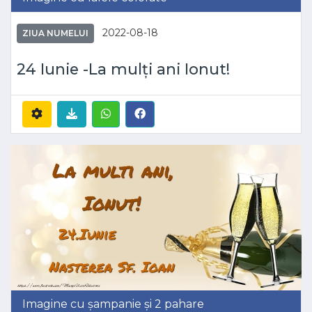
2022-08-18
ZIUA NUMELUI
24 Iunie -La mulți ani Ionut!
Imagine cu șampanie și 2 pahare