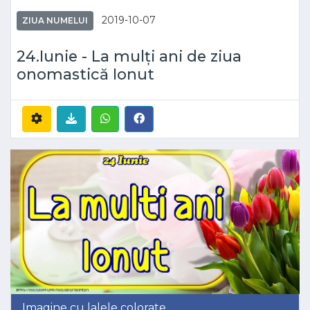
2019-10-07
ZIUA NUMELUI
24.Iunie - La mulți ani de ziua
onomastică Ionut
Imagine cu lalele colorate