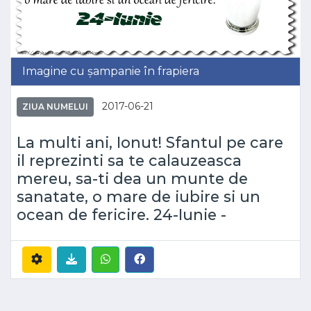
Imagine cu șampanie în frapiera
2017-06-21
ZIUA NUMELUI
La multi ani, Ionut! Sfantul pe care
il reprezinti sa te calauzeasca
mereu, sa-ti dea un munte de
sanatate, o mare de iubire si un
ocean de fericire. 24-Iunie -