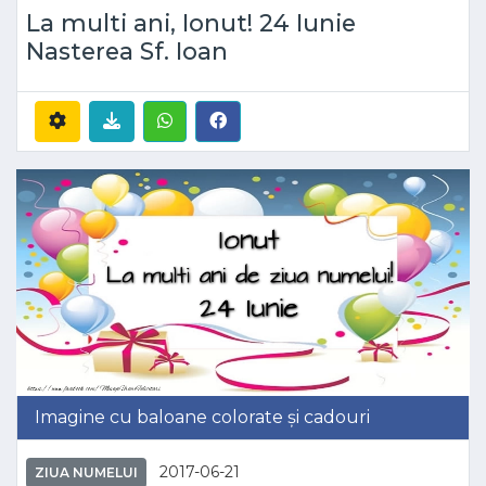
La multi ani, Ionut! 24 Iunie
Nasterea Sf. Ioan
Imagine cu baloane colorate și cadouri
2017-06-21
ZIUA NUMELUI