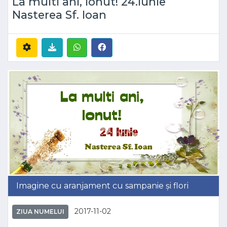
La multi ani, Ionut! 24.Iunie
Nasterea Sf. Ioan
Imagine cu aranjament cu sampanie și flori
2017-11-02
ZIUA NUMELUI