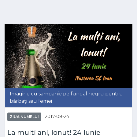
Imagine cu sampanie pe fundal negru pentru
bărbați sau femei
2017-08-24
ZIUA NUMELUI
La multi ani, Ionut! 24 Iunie