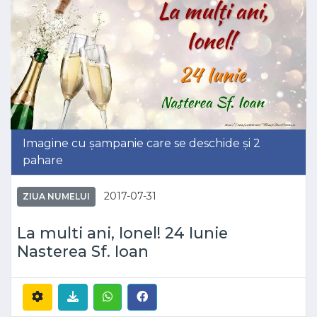
Imagine cu șampanie care se deschide și 2
pahare
2017-07-31
ZIUA NUMELUI
La multi ani, Ionel! 24 Iunie
Nasterea Sf. Ioan