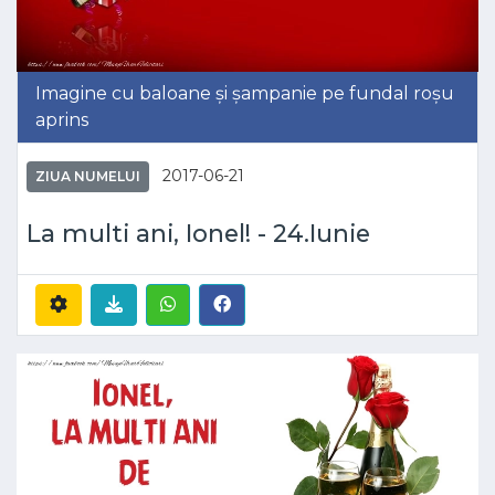
Imagine cu baloane și șampanie pe fundal roșu
aprins
2017-06-21
ZIUA NUMELUI
La multi ani, Ionel! - 24.Iunie