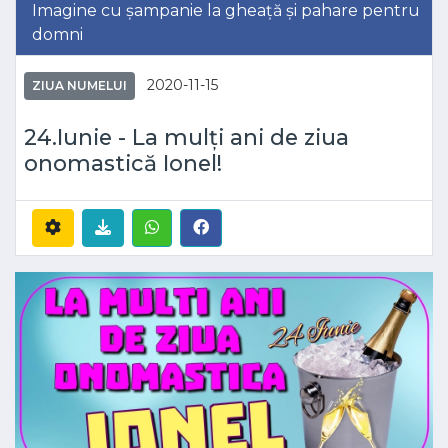
Imagine cu șampanie la gheață și pahare pentru
domni
2020-11-15
ZIUA NUMELUI
24.Iunie - La mulți ani de ziua
onomastică Ionel!