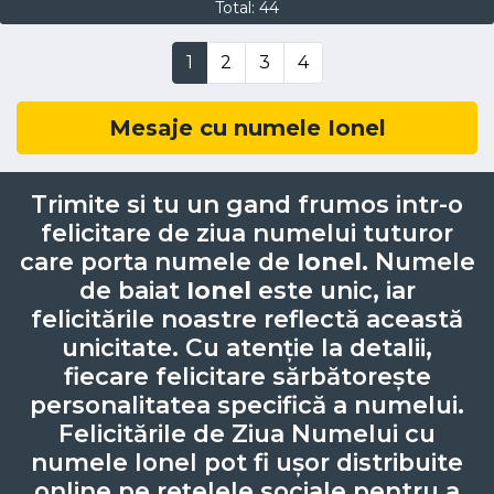
Total: 44
1
2
3
4
Mesaje cu numele Ionel
Trimite si tu un gand frumos intr-o
felicitare de ziua numelui tuturor
care porta numele de
Ionel
. Numele
de baiat
Ionel
este unic, iar
felicitările noastre reflectă această
unicitate. Cu atenție la detalii,
fiecare felicitare sărbătorește
personalitatea specifică a numelui.
Felicitările de Ziua Numelui cu
numele Ionel pot fi ușor distribuite
online pe rețelele sociale pentru a