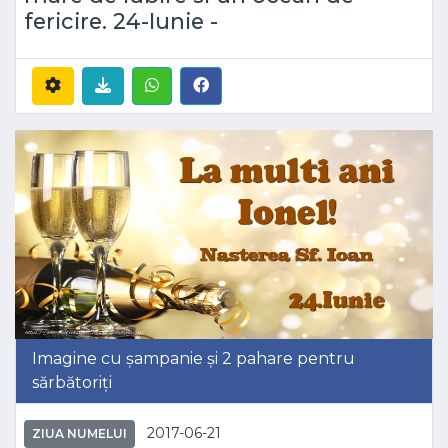
fericire. 24-Iunie -
Imagine cu șampanie și 2 pahare pentru
sărbătoriți
2017-06-21
ZIUA NUMELUI