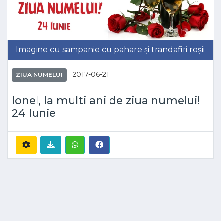
Imagine cu sampanie cu pahare și trandafiri roșii
2017-06-21
ZIUA NUMELUI
Ionel, la multi ani de ziua numelui!
24 Iunie