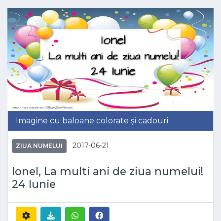
Imagine cu baloane colorate și cadouri
2017-06-21
ZIUA NUMELUI
Ionel, La multi ani de ziua numelui!
24 Iunie