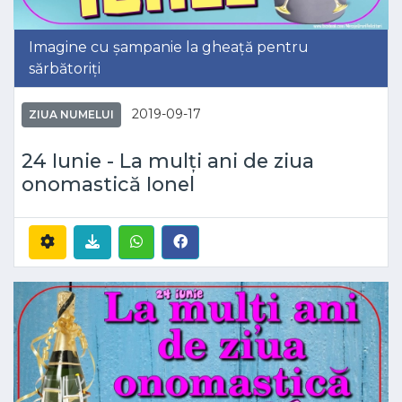
Imagine cu șampanie la gheață pentru
sărbătoriți
2019-09-17
ZIUA NUMELUI
24 Iunie - La mulți ani de ziua
onomastică Ionel