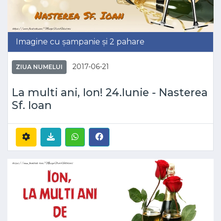
Imagine cu șampanie și 2 pahare
2017-06-21
ZIUA NUMELUI
La multi ani, Ion! 24.Iunie - Nasterea
Sf. Ioan