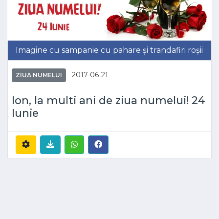
Imagine cu sampanie cu pahare și trandafiri roșii
2017-06-21
ZIUA NUMELUI
Ion, la multi ani de ziua numelui! 24
Iunie