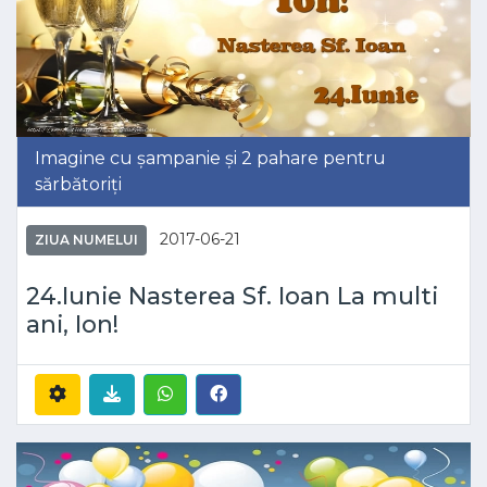
Imagine cu șampanie și 2 pahare pentru
sărbătoriți
2017-06-21
ZIUA NUMELUI
24.Iunie Nasterea Sf. Ioan La multi
ani, Ion!