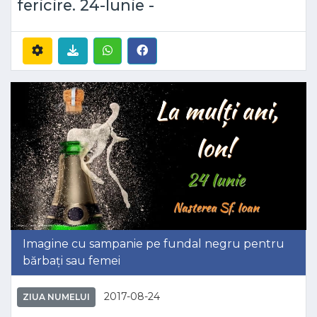
fericire. 24-Iunie -
Imagine cu sampanie pe fundal negru pentru
bărbați sau femei
2017-08-24
ZIUA NUMELUI