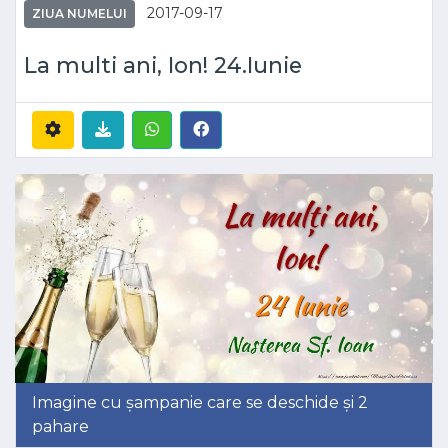
2017-09-17
ZIUA NUMELUI
La multi ani, Ion! 24.Iunie
Imagine cu șampanie care se deschide și 2
pahare