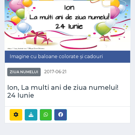
Imagine cu baloane colorate și cadouri
2017-06-21
ZIUA NUMELUI
Ion, La multi ani de ziua numelui!
24 Iunie