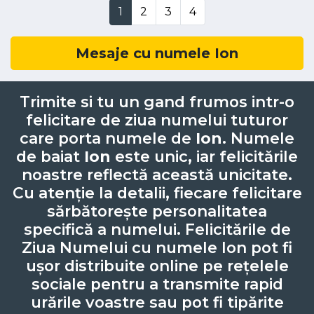
1
2
3
4
Mesaje cu numele Ion
Trimite si tu un gand frumos intr-o
felicitare de ziua numelui tuturor
care porta numele de
Ion
. Numele
de baiat
Ion
este unic, iar felicitările
noastre reflectă această unicitate.
Cu atenție la detalii, fiecare felicitare
sărbătorește personalitatea
specifică a numelui. Felicitările de
Ziua Numelui cu numele Ion pot fi
ușor distribuite online pe rețelele
sociale pentru a transmite rapid
urările voastre sau pot fi tipărite