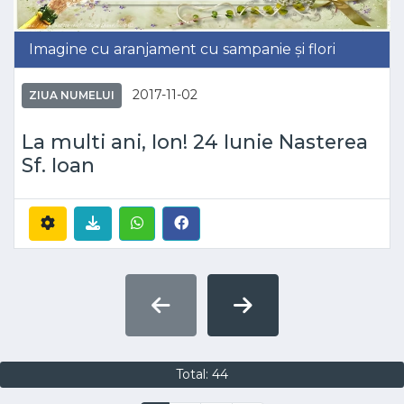
Imagine cu aranjament cu sampanie și flori
2017-11-02
ZIUA NUMELUI
La multi ani, Ion! 24 Iunie Nasterea
Sf. Ioan
Total: 44