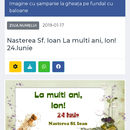
Imagine cu șampanie la gheața pe fundal cu
baloane
2019-01-17
ZIUA NUMELUI
Nasterea Sf. Ioan La multi ani, Ion!
24.Iunie