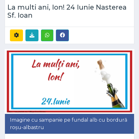
La multi ani, Ion! 24 Iunie Nasterea
Sf. Ioan
Imagine cu sampanie pe fundal alb cu bordură
roșu-albastru