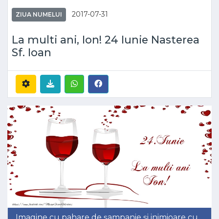
2017-07-31
ZIUA NUMELUI
La multi ani, Ion! 24 Iunie Nasterea
Sf. Ioan
Imagine cu pahare de șampanie și inimioare cu