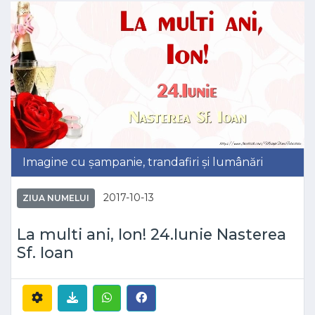
Imagine cu șampanie, trandafiri și lumânări
2017-10-13
ZIUA NUMELUI
La multi ani, Ion! 24.Iunie Nasterea
Sf. Ioan