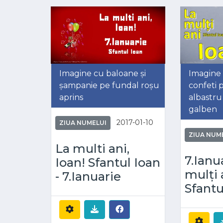
Imagine cu baloane și
Imagine 
șampanie pe fundal roșu
confeti 
aprins
albastru 
galben
2017-01-10
ZIUA NUMELUI
ZIUA NUM
La multi ani,
7.Ianu
Ioan! Sfantul Ioan
mulți 
- 7.Ianuarie
Sfantu