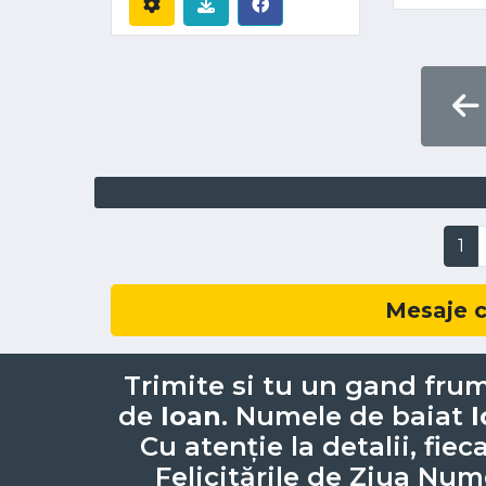
1
Mesaje c
Trimite si tu un gand frum
de
Ioan
. Numele de baiat
I
Cu atenție la detalii, fie
Felicitările de Ziua Num