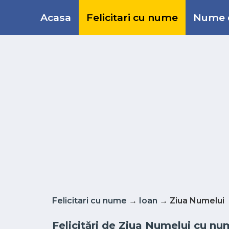
Acasa
Felicitari cu nume
Nume d
Felicitari cu nume
→
Ioan
→ Ziua Numelui
Felicitări de Ziua Numelui cu num