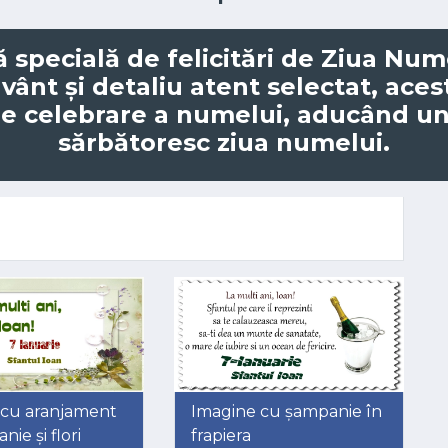
ă specială de
felicitări de Ziua Num
uvânt și detaliu atent selectat, aces
de celebrare a numelui, aducând un
sărbătoresc ziua numelui.
 cu aranjament
Imagine cu șampanie în
ie și flori
frapiera