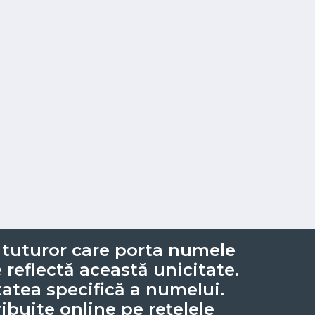
i tuturor care porta numele
e reflectă această unicitate.
itatea specifică a numelui.
ibuite online pe rețelele