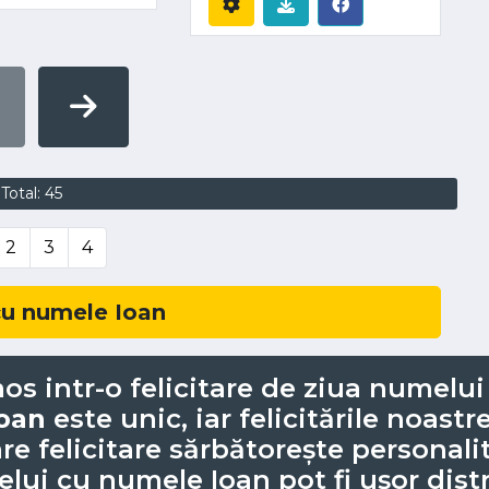
Total: 45
2
3
4
u numele Ioan
os intr-o felicitare de ziua numelu
oan
este unic, iar felicitările noastr
care felicitare sărbătorește personal
elui cu numele Ioan pot fi ușor distr