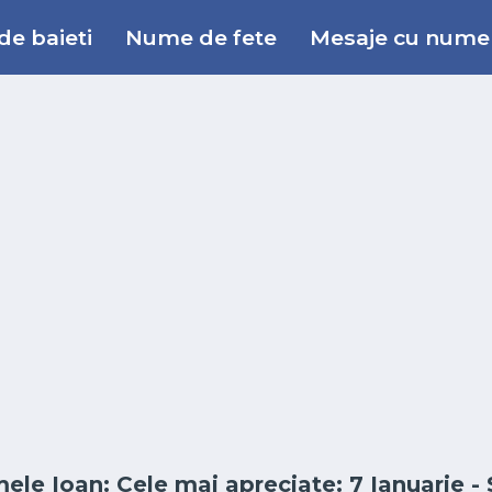
e baieti
Nume de fete
Mesaje cu nume
ele Ioan: Cele mai apreciate: 7 Ianuarie - 