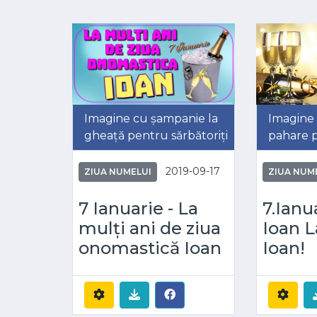
Imagine cu șampanie la
Imagine 
gheață pentru sărbătoriți
pahare p
2019-09-17
ZIUA NUMELUI
ZIUA NUM
7 Ianuarie - La
7.Ianu
mulți ani de ziua
Ioan L
onomastică Ioan
Ioan!