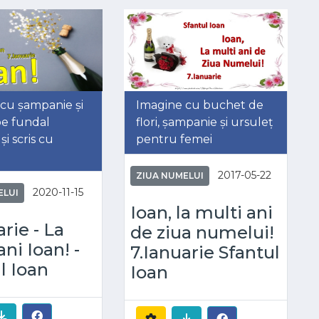
cu șampanie și
Imagine cu buchet de
pe fundal
flori, șampanie și ursuleț
și scris cu
pentru femei
2017-05-22
ZIUA NUMELUI
2020-11-15
ELUI
Ioan, la multi ani
arie - La
de ziua numelui!
ani Ioan! -
7.Ianuarie Sfantul
l Ioan
Ioan