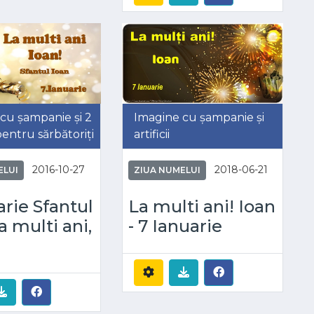
cu șampanie și 2
Imagine cu șampanie și
entru sărbătoriți
artificii
2016-10-27
2018-06-21
ELUI
ZIUA NUMELUI
arie Sfantul
La multi ani! Ioan
a multi ani,
- 7 Ianuarie