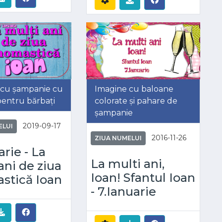
 cu șampanie cu
Imagine cu baloane
entru bărbați
colorate și pahare de
șampanie
2019-09-17
ELUI
2016-11-26
ZIUA NUMELUI
arie - La
La multi ani,
ani de ziua
Ioan! Sfantul Ioan
stică Ioan
- 7.Ianuarie