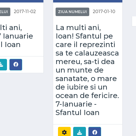
2017-11-02
2017-01-10
ELUI
ZIUA NUMELUI
ti ani,
La multi ani,
7 Ianuarie
Ioan! Sfantul pe
l Ioan
care il reprezinti
sa te calauzeasca
mereu, sa-ti dea
un munte de
sanatate, o mare
de iubire si un
ocean de fericire.
7-Ianuarie -
Sfantul Ioan