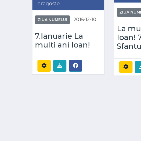
dragoste
ZIUA NUM
2016-12-10
ZIUA NUMELUI
La mul
7.Ianuarie La
Ioan! 
multi ani Ioan!
Sfantu