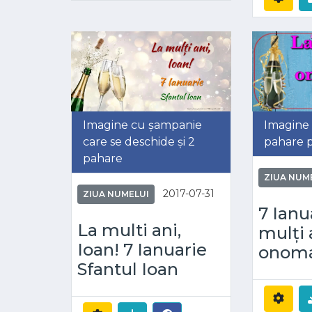
Imagine cu șampanie
Imagine
care se deschide și 2
pahare p
pahare
ZIUA NUM
2017-07-31
ZIUA NUMELUI
7 Ianu
La multi ani,
mulți 
Ioan! 7 Ianuarie
onoma
Sfantul Ioan