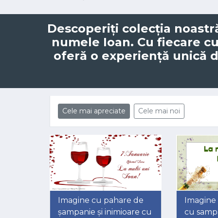
Descoperiți colecția noastr
numele
Ioan
. Cu fiecare c
oferă o experiență unică 
Cele mai apreciate
Cele mai noi
Imagine cu pahare de
Imagine
șampanie și inimioare cu
cu sampan