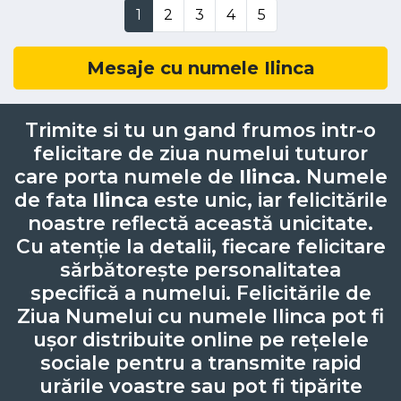
1
2
3
4
5
Mesaje cu numele Ilinca
Trimite si tu un gand frumos intr-o
felicitare de ziua numelui tuturor
care porta numele de
Ilinca
. Numele
de fata
Ilinca
este unic, iar felicitările
noastre reflectă această unicitate.
Cu atenție la detalii, fiecare felicitare
sărbătorește personalitatea
specifică a numelui. Felicitările de
Ziua Numelui cu numele Ilinca pot fi
ușor distribuite online pe rețelele
sociale pentru a transmite rapid
urările voastre sau pot fi tipărite