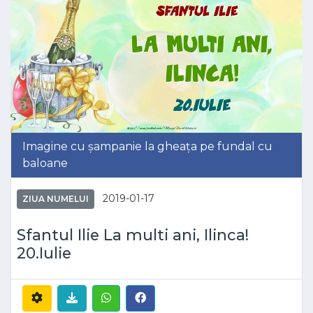
Imagine cu șampanie la gheața pe fundal cu
baloane
2019-01-17
ZIUA NUMELUI
Sfantul Ilie La multi ani, Ilinca!
20.Iulie