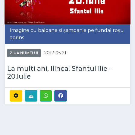
Imagine cu baloane și șampanie pe fundal roșu
aprins
2017-05-21
ZIUA NUMELUI
La multi ani, Ilinca! Sfantul Ilie -
20.Iulie