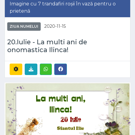
Imagine cu 7 trandafiri roșii în vază pentru o
prietenă
2020-11-15
ZIUA NUMELUI
20.Iulie - La multi ani de
onomastica Ilinca!