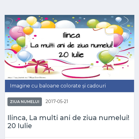
Imagine cu baloane colorate și cadouri
2017-05-21
ZIUA NUMELUI
Ilinca, La multi ani de ziua numelui!
20 Iulie