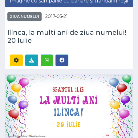
Imagine cu sampanie cu pahare și trandafiri roșii
2017-05-21
ZIUA NUMELUI
Ilinca, la multi ani de ziua numelui!
20 Iulie