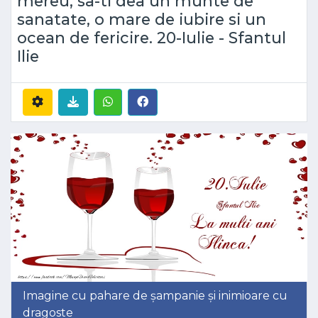
mereu, sa-ti dea un munte de
sanatate, o mare de iubire si un
ocean de fericire. 20-Iulie - Sfantul
Ilie
Imagine cu pahare de șampanie și inimioare cu
dragoste