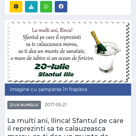
Imagine cu șampanie în frapiera
2017-05-21
ZIUA NUMELUI
La multi ani, Ilinca! Sfantul pe care
il reprezinti sa te calauzeasca