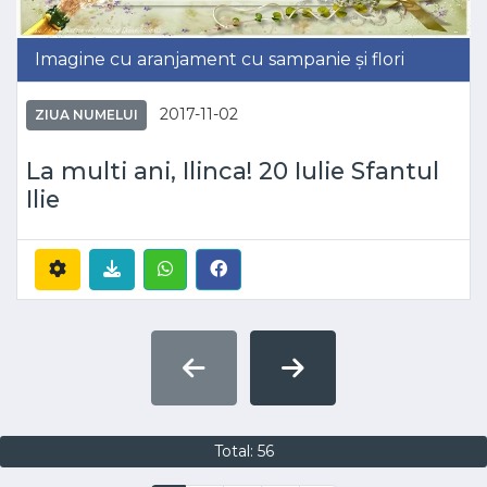
Imagine cu aranjament cu sampanie și flori
2017-11-02
ZIUA NUMELUI
La multi ani, Ilinca! 20 Iulie Sfantul
Ilie
Total: 56