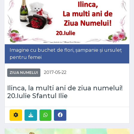
Imagine cu buchet de flori, șampanie și ursuleț
pentru femei
2017-05-22
ZIUA NUMELUI
Ilinca, la multi ani de ziua numelui!
20.Iulie Sfantul Ilie