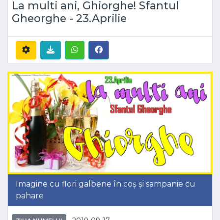
La multi ani, Ghiorghe! Sfantul
Gheorghe - 23.Aprilie
Imagine cu flori galbene în coș și sampanie cu
pahare