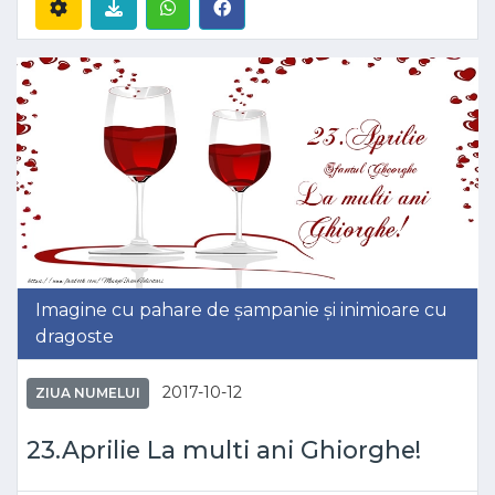
Imagine cu pahare de șampanie și inimioare cu
dragoste
2017-10-12
ZIUA NUMELUI
23.Aprilie La multi ani Ghiorghe!