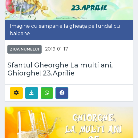
Imagine cu șampanie la gheața pe fundal cu
baloane
2019-01-17
ZIUA NUMELUI
Sfantul Gheorghe La multi ani,
Ghiorghe! 23.Aprilie