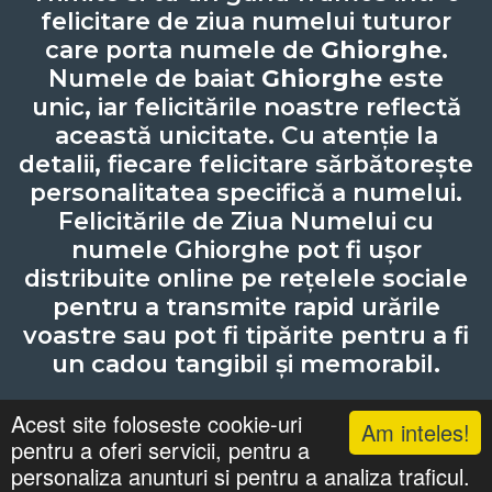
felicitare de ziua numelui tuturor
care porta numele de
Ghiorghe
.
Numele de baiat
Ghiorghe
este
unic, iar felicitările noastre reflectă
această unicitate. Cu atenție la
detalii, fiecare felicitare sărbătorește
personalitatea specifică a numelui.
Felicitările de Ziua Numelui cu
numele Ghiorghe pot fi ușor
distribuite online pe rețelele sociale
pentru a transmite rapid urările
voastre sau pot fi tipărite pentru a fi
un cadou tangibil și memorabil.
Acest site foloseste cookie-uri
Am inteles!
pentru a oferi servicii, pentru a
Lista cu nume
Căutari
Zile Onomastice
personaliza anunturi si pentru a analiza traficul.
Confidentialitate
Gif-uri Animate