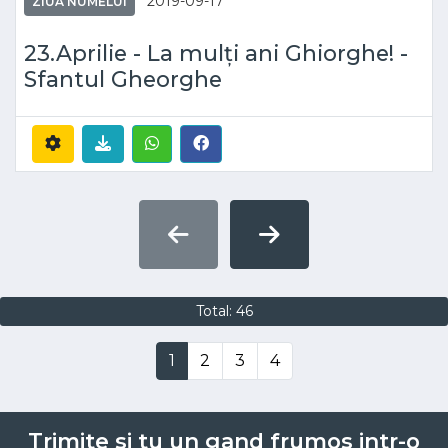
2019-09-17
ZIUA NUMELUI
23.Aprilie - La mulți ani Ghiorghe! -
Sfantul Gheorghe
Total: 46
1
2
3
4
Trimite si tu un gand frumos intr-o