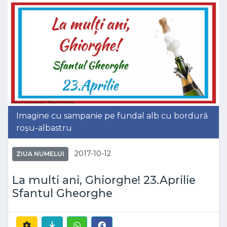
Imagine cu sampanie pe fundal alb cu bordură
roșu-albastru
2017-10-12
ZIUA NUMELUI
La multi ani, Ghiorghe! 23.Aprilie
Sfantul Gheorghe