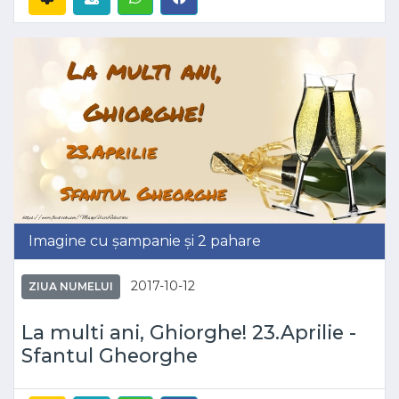
Imagine cu șampanie și 2 pahare
2017-10-12
ZIUA NUMELUI
La multi ani, Ghiorghe! 23.Aprilie -
Sfantul Gheorghe