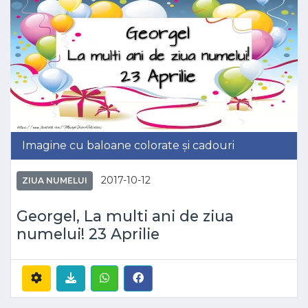
Imagine cu baloane colorate și cadouri
2017-10-12
ZIUA NUMELUI
Georgel, La multi ani de ziua
numelui! 23 Aprilie