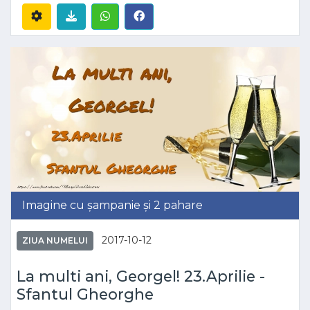
Imagine cu șampanie și 2 pahare
2017-10-12
ZIUA NUMELUI
La multi ani, Georgel! 23.Aprilie -
Sfantul Gheorghe