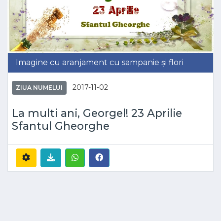
Imagine cu aranjament cu sampanie și flori
2017-11-02
ZIUA NUMELUI
La multi ani, Georgel! 23 Aprilie
Sfantul Gheorghe