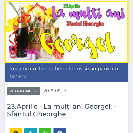
Imagine cu flori galbene în coș și sampanie cu
pahare
2019-09-17
ZIUA NUMELUI
23.Aprilie - La mulți ani Georgel! -
Sfantul Gheorghe