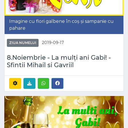
Imagine cu flori galbene în coș și sampanie cu
pahare
2019-09-17
ZIUA NUMELUI
8.Noiembrie - La mulți ani Gabi! -
Sfintii Mihail si Gavriil