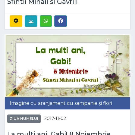
Sfintii Mihail si Gavriil
Imagine cu aranjament cu sampanie și flori
2017-11-02
ZIUA NUMELUI
La multi ani, Gabi! 8 Noiembrie