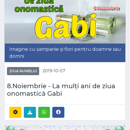
Imagine cu șampanie și flori pentru doamne sau
domni
2019-10-07
ZIUA NUMELUI
8.Noiembrie - La mulți ani de ziua
onomastică Gabi