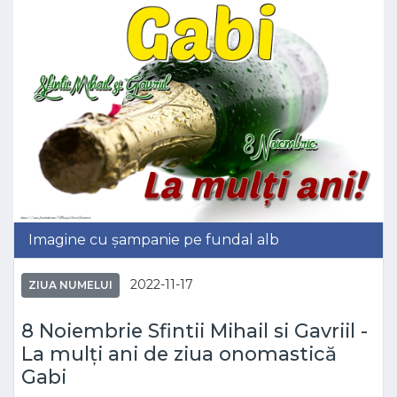
Imagine cu șampanie pe fundal alb
2022-11-17
ZIUA NUMELUI
8 Noiembrie Sfintii Mihail si Gavriil -
La mulți ani de ziua onomastică
Gabi