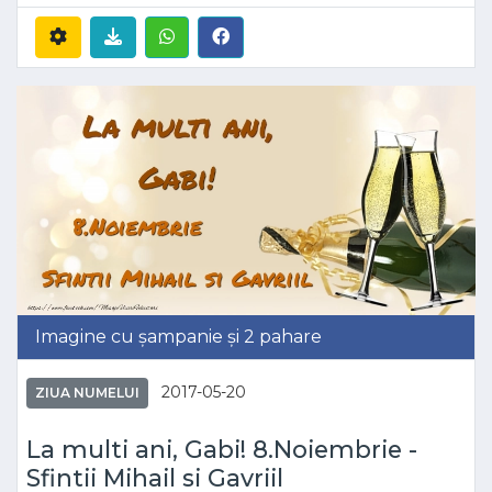
Imagine cu șampanie și 2 pahare
2017-05-20
ZIUA NUMELUI
La multi ani, Gabi! 8.Noiembrie -
Sfintii Mihail si Gavriil