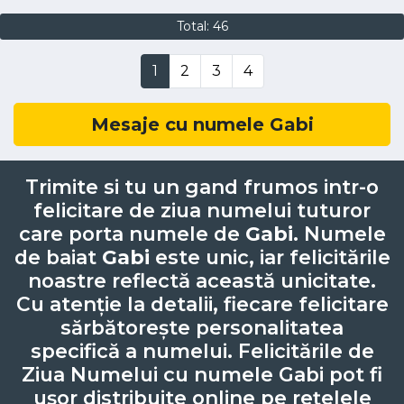
Total: 46
1
2
3
4
Mesaje cu numele Gabi
Trimite si tu un gand frumos intr-o
felicitare de ziua numelui tuturor
care porta numele de
Gabi
. Numele
de baiat
Gabi
este unic, iar felicitările
noastre reflectă această unicitate.
Cu atenție la detalii, fiecare felicitare
sărbătorește personalitatea
specifică a numelui. Felicitările de
Ziua Numelui cu numele Gabi pot fi
ușor distribuite online pe rețelele