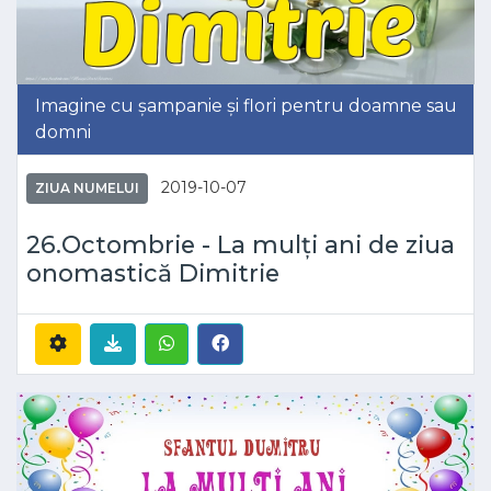
Imagine cu șampanie și flori pentru doamne sau
domni
2019-10-07
ZIUA NUMELUI
26.Octombrie - La mulți ani de ziua
onomastică Dimitrie