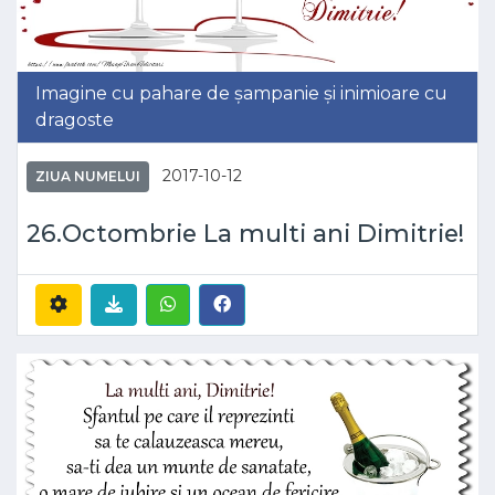
Imagine cu pahare de șampanie și inimioare cu
dragoste
2017-10-12
ZIUA NUMELUI
26.Octombrie La multi ani Dimitrie!