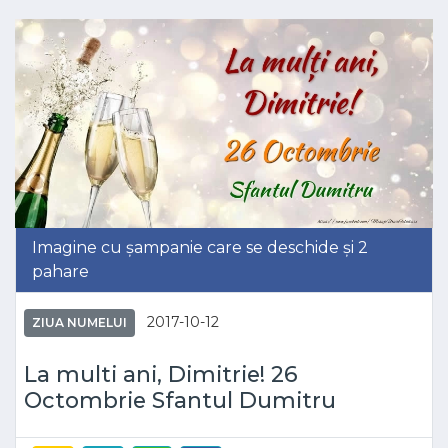
Imagine cu șampanie care se deschide și 2
pahare
2017-10-12
ZIUA NUMELUI
La multi ani, Dimitrie! 26
Octombrie Sfantul Dumitru