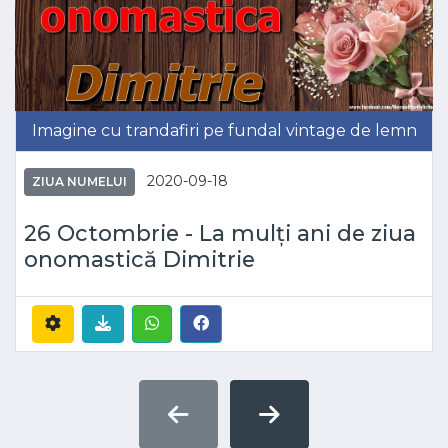
Imagine cu trandafiri pe fundal vintage de lemn
2020-09-18
ZIUA NUMELUI
26 Octombrie - La mulți ani de ziua
onomastică Dimitrie