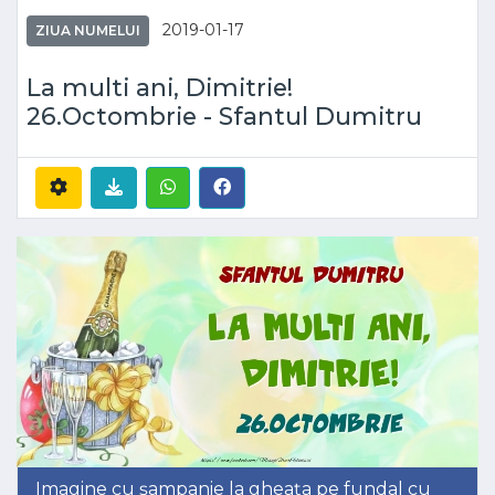
2019-01-17
ZIUA NUMELUI
La multi ani, Dimitrie!
26.Octombrie - Sfantul Dumitru
Imagine cu șampanie la gheața pe fundal cu