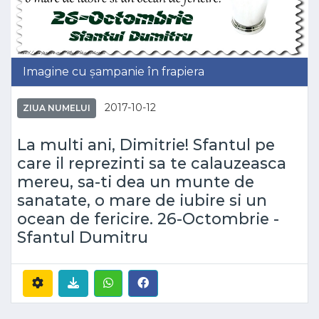
Imagine cu șampanie în frapiera
2017-10-12
ZIUA NUMELUI
La multi ani, Dimitrie! Sfantul pe
care il reprezinti sa te calauzeasca
mereu, sa-ti dea un munte de
sanatate, o mare de iubire si un
ocean de fericire. 26-Octombrie -
Sfantul Dumitru