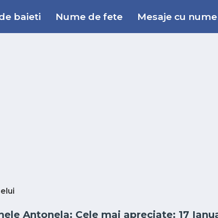
e baieti
Nume de fete
Mesaje cu nume
elui
mele Antonela: Cele mai apreciate: 17 Ianua