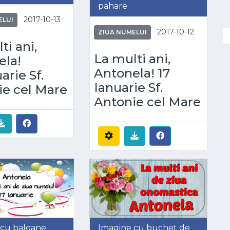
pahare
2017-10-13
ELUI
2017-10-12
ZIUA NUMELUI
ti ani,
La multi ani,
ela!
Antonela! 17
arie Sf.
Ianuarie Sf.
ie cel Mare
Antonie cel Mare
 cu baloane
Imagine cu buchet de