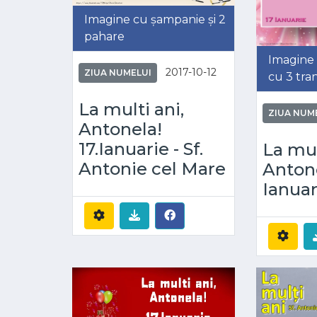
Imagine cu șampanie și 2
pahare
Imagine
2017-10-12
ZIUA NUMELUI
cu 3 tran
La multi ani,
ZIUA NUM
Antonela!
17.Ianuarie - Sf.
La mul
Antonie cel Mare
Antone
Ianuar