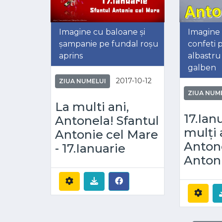
Imagine cu baloane și
Imagine 
șampanie pe fundal roșu
confeti 
aprins
albastru 
galben
2017-10-12
ZIUA NUMELUI
ZIUA NUM
La multi ani,
17.Ian
Antonela! Sfantul
mulți 
Antonie cel Mare
Antone
- 17.Ianuarie
Anton