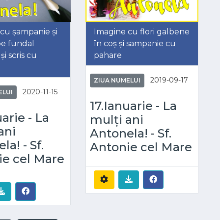
cu șampanie și
Imagine cu flori galbene
pe fundal
în coș și sampanie cu
și scris cu
pahare
2019-09-17
ZIUA NUMELUI
2020-11-15
ELUI
17.Ianuarie - La
uarie - La
mulți ani
ani
Antonela! - Sf.
la! - Sf.
Antonie cel Mare
ie cel Mare