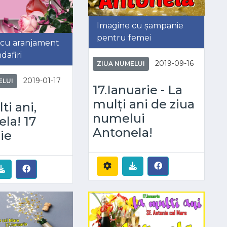
Imagine cu șampanie
pentru femei
 cu aranjament
dafiri
2019-09-16
ZIUA NUMELUI
2019-01-17
ELUI
17.Ianuarie - La
mulți ani de ziua
ti ani,
numelui
la! 17
Antonela!
ie