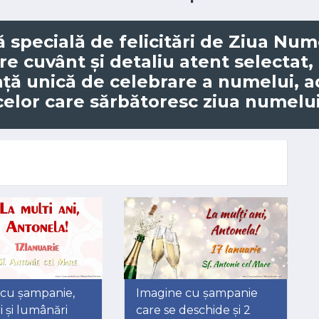
ă specială de
felicitări de Ziua Num
are cuvânt și detaliu atent selectat,
nță unică de celebrare a numelui, 
celor care sărbătoresc ziua numelui
 cu șampanie,
Imagine cu șampanie
i și lumânări
care se deschide și 2