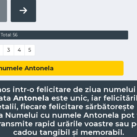
Total: 56
3
4
5
numele Antonela
os intr-o felicitare de ziua numelu
fata
Antonela
este unic, iar felicităr
talii, fiecare felicitare sărbătoreșt
ua Numelui cu numele Antonela pot f
ransmite rapid urările voastre sau po
cadou tangibil și memorabil.