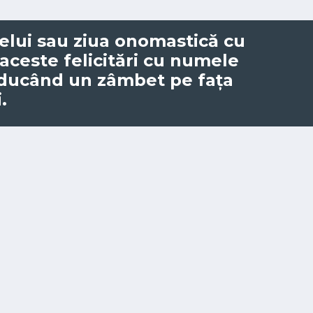
elui
sau ziua onomastică cu
 aceste felicitări cu numele
aducând un zâmbet pe fața
.