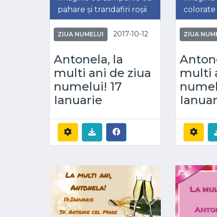
pahare și trandafiri roșii
colorate
2017-10-12
ZIUA NUMELUI
ZIUA NUM
Antonela, la
Antone
multi ani de ziua
multi 
numelui! 17
numelu
Ianuarie
Ianuar