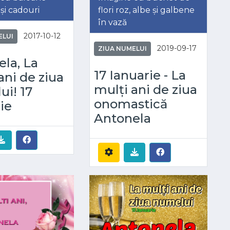
 și cadouri
flori roz, albe și galbene
în vază
2017-10-12
ELUI
2019-09-17
ZIUA NUMELUI
la, La
17 Ianuarie - La
ani de ziua
mulți ani de ziua
i! 17
onomastică
ie
Antonela