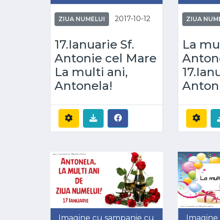
2017-10-12
ZIUA NUMELUI
ZIUA NUM
17.Ianuarie Sf.
La mul
Antonie cel Mare
Anton
La multi ani,
17.Ianu
Antonela!
Anton
Imagine cu sampanie cu
Imagine