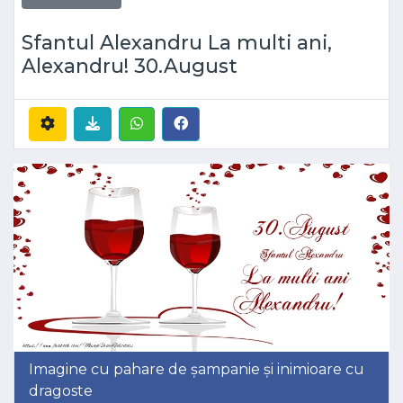
Sfantul Alexandru La multi ani,
Alexandru! 30.August
Imagine cu pahare de șampanie și inimioare cu
dragoste