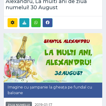
Alexandru, La multi ani de ziua
numelui! 30 August
Imagine cu șampanie la gheața pe fundal cu
baloane
2019-01-17
ZIUA NUMELUI