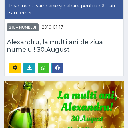
Imagine cu șampanie și pahare pentru bărbați
sau femei
2019-01-17
ZIUA NUMELUI
Alexandru, la multi ani de ziua
numelui! 30.August