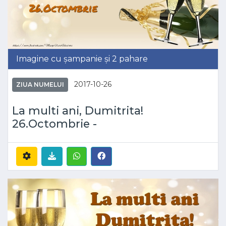
Imagine cu șampanie și 2 pahare
2017-10-26
ZIUA NUMELUI
La multi ani, Dumitrita!
26.Octombrie -