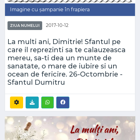
Imagine cu șampanie în frapiera
2017-10-12
ZIUA NUMELUI
La multi ani, Dimitrie! Sfantul pe
care il reprezinti sa te calauzeasca
mereu, sa-ti dea un munte de
sanatate, o mare de iubire si un
ocean de fericire. 26-Octombrie -
Sfantul Dumitru