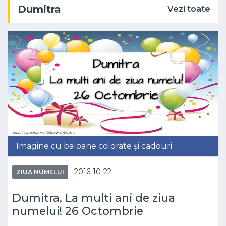
Dumitra
Vezi toate
Imagine cu baloane colorate și cadouri
2016-10-22
ZIUA NUMELUI
Dumitra, La multi ani de ziua
numelui! 26 Octombrie