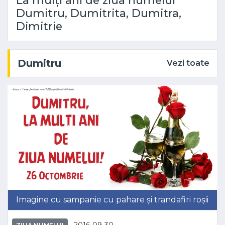
La mulți ani de ziua numelui
Dumitru, Dumitrita, Dumitra,
Dimitrie
Dumitru
Vezi toate
Imagine cu sampanie cu pahare și trandafiri roșii