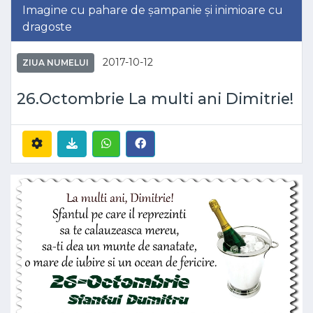
Imagine cu pahare de șampanie și inimioare cu
dragoste
2017-10-12
ZIUA NUMELUI
26.Octombrie La multi ani Dimitrie!