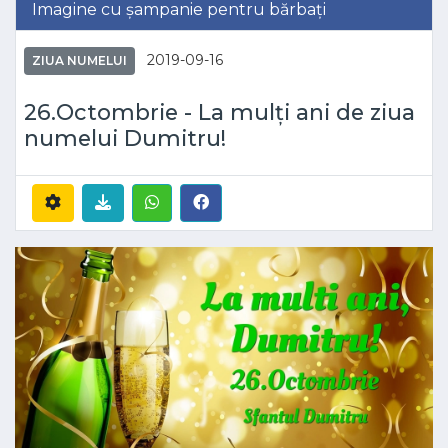
Imagine cu șampanie pentru bărbați
2019-09-16
ZIUA NUMELUI
26.Octombrie - La mulți ani de ziua
numelui Dumitru!