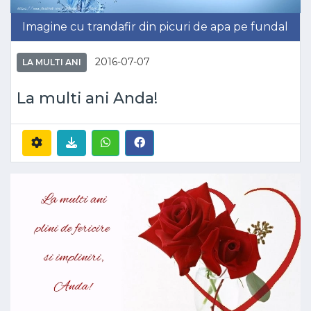
Imagine cu trandafir din picuri de apa pe fundal
2016-07-07
LA MULTI ANI
La multi ani Anda!