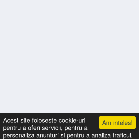
Acest site foloseste cookie-uri
Am inteles!
pentru a oferi servicii, pentru a
Lista cu nume
Căutari
Zile Onomastice
personaliza anunturi si pentru a analiza traficul.
Confidentialitate
Gif-uri Animate