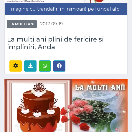
Imagine cu trandafiri în inimioară pe fundal alb
2017-09-19
LA MULTI ANI
La multi ani plini de fericire si
impliniri, Anda