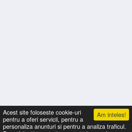
Acest site foloseste cookie-uri
Am inteles!
pentru a oferi servicii, pentru a
Lista cu nume
Căutari
Zile Onomastice
personaliza anunturi si pentru a analiza traficul.
Confidentialitate
Gif-uri Animate