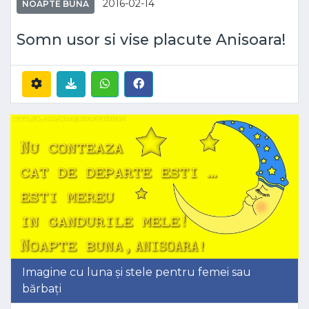
2016-02-14
NOAPTE BUNA
Somn usor si vise placute Anisoara!
Imagine cu luna și stele pentru femei sau
bărbați