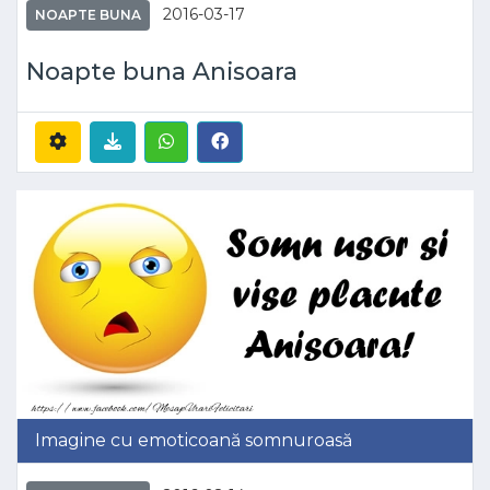
2016-03-17
NOAPTE BUNA
Noapte buna Anisoara
Imagine cu emoticoană somnuroasă