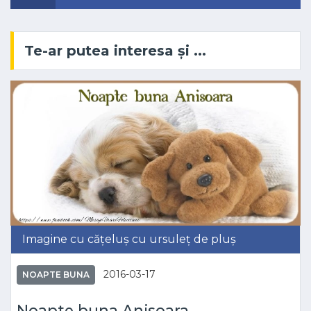
Te-ar putea interesa și ...
Imagine cu cățeluș cu ursuleț de pluș
2016-03-17
NOAPTE BUNA
Noapte buna Anisoara