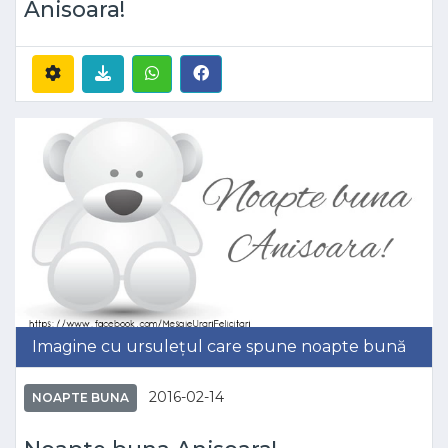
Anisoara!
Imagine cu ursulețul care spune noapte bună
2016-02-14
NOAPTE BUNA