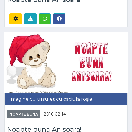
Imagine cu ursuleț cu căciulă roșie
2016-02-14
NOAPTE BUNA
Noapte buna Anisoara!