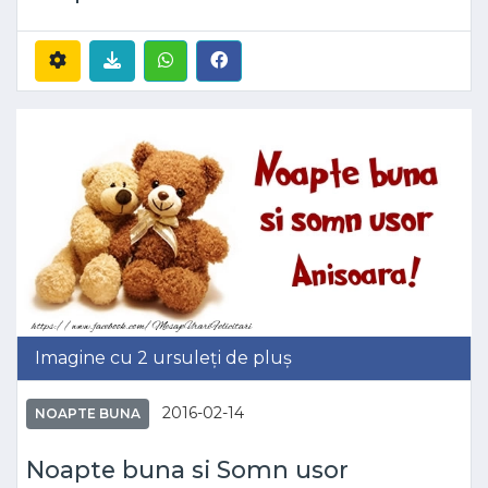
Imagine cu 2 ursuleți de pluș
2016-02-14
NOAPTE BUNA
Noapte buna si Somn usor