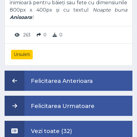
inimioară pentru băieți sau fete cu dimensiunile
800px x 400px și cu textul
Noapte buna
Anisoara
!
.
263
0
0
Ursuleti
Felicitarea Anterioara
Felicitarea Urmatoare
Vezi toate (32)