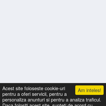
Acest site foloseste cookie-uri
Am inteles!
pentru a oferi servicii, pentru a
Lista cu nume
Căutari
Zile Onomastice
personaliza anunturi si pentru a analiza traficul.
Confidentialitate
Gif-uri Animate
Daca folositi acest site, sunteti de acord cu