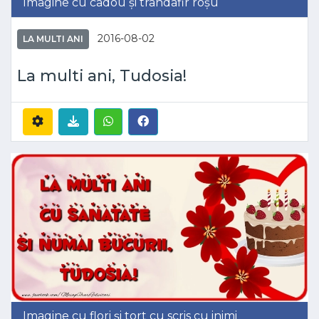
Imagine cu cadou și trandafir roșu
2016-08-02
LA MULTI ANI
La multi ani, Tudosia!
Imagine cu flori și tort cu scris cu inimi