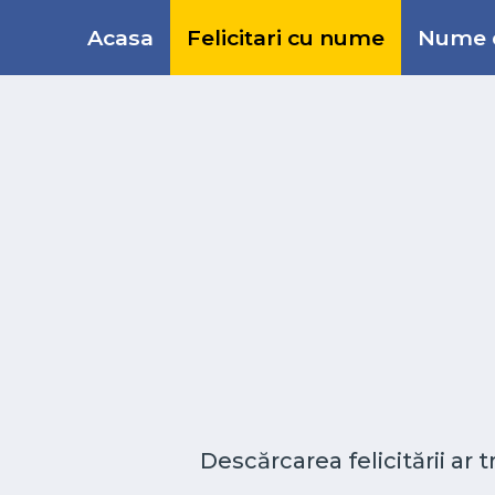
Acasa
Felicitari cu nume
Nume d
Descărcarea felicitării ar