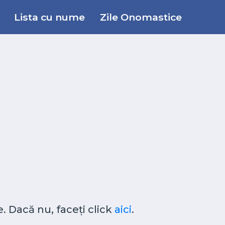
Lista cu nume
Zile Onomastice
. Dacă nu, faceți click
aici
.