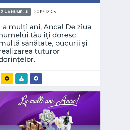
2019-12-05
ZIUA NUMELUI
La mulți ani, Anca! De ziua
numelui tău îți doresc
multă sănătate, bucurii și
realizarea tuturor
dorințelor.