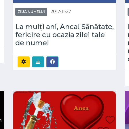
2017-11-27
ZIUA NUMELUI
La mulți ani, Anca! Sănătate,
fericire cu ocazia zilei tale
de nume!