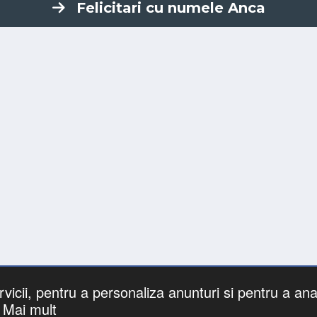
Felicitari cu numele Anca
vicii, pentru a personaliza anunturi si pentru a anal
 nume
Căutari
Zile Onomastice
Confidentialitate
Gif-ur
Mai mult
©
felicitaricunume.com
. All Rights Reserved.