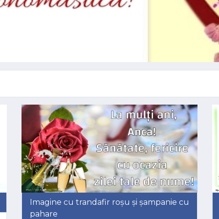
Imagine cu trandafir roșu și șampanie cu
pahare