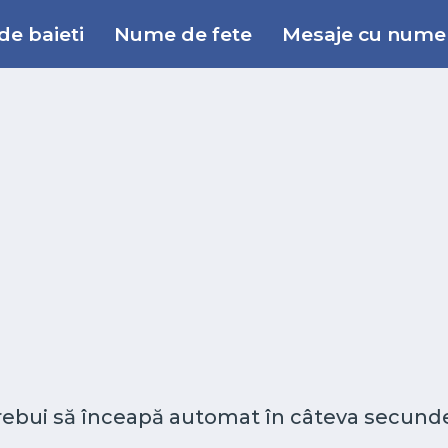
e baieti
Nume de fete
Mesaje cu nume
 trebui să înceapă automat în câteva secunde