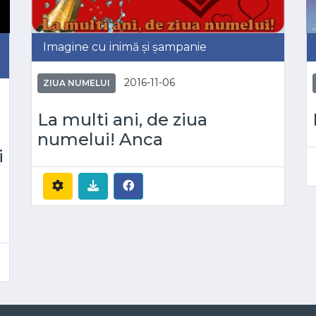
Imagine cu inimă și șampanie
2016-11-06
ZIUA NUMELUI
La multi ani, de ziua
numelui! Anca
i