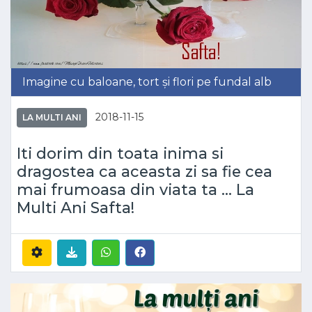
Imagine cu baloane, tort și flori pe fundal alb
2018-11-15
LA MULTI ANI
Iti dorim din toata inima si
dragostea ca aceasta zi sa fie cea
mai frumoasa din viata ta ... La
Multi Ani Safta!