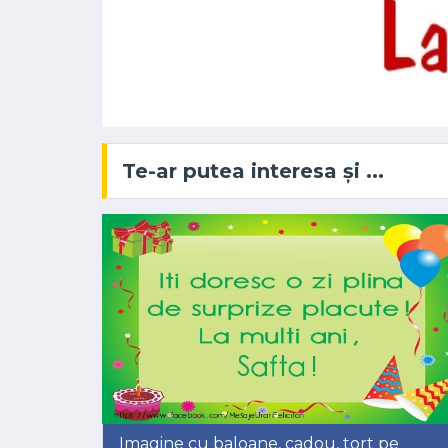
Te-ar putea interesa și ...
Imagine cu baloane, cadou, tort pe