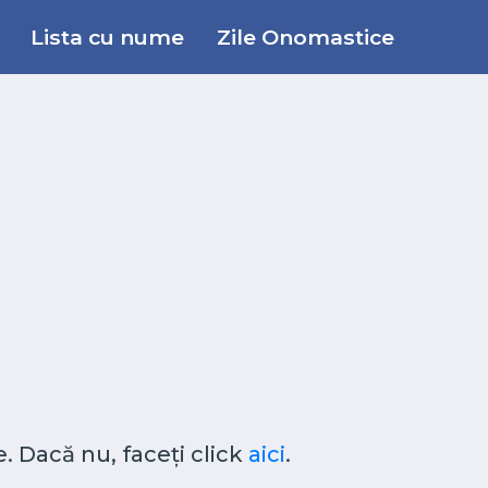
Lista cu nume
Zile Onomastice
. Dacă nu, faceți click
aici
.