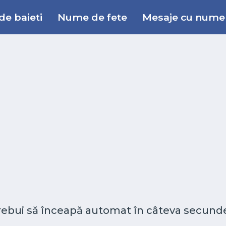
e baieti
Nume de fete
Mesaje cu nume
 trebui să înceapă automat în câteva secunde