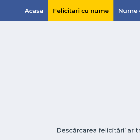
Acasa
Felicitari cu nume
Nume d
Descărcarea felicitării ar