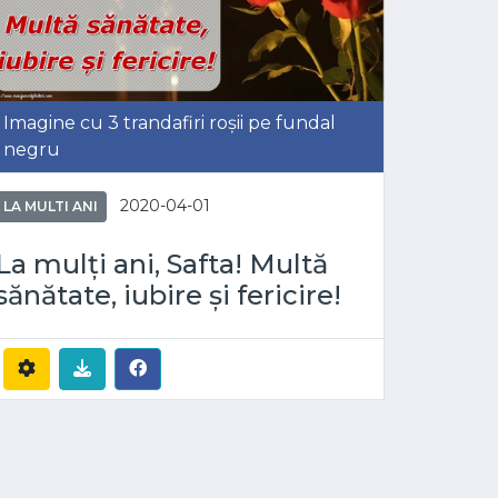
Imagine cu 3 trandafiri roșii pe fundal
negru
2020-04-01
LA MULTI ANI
La mulți ani, Safta! Multă
sănătate, iubire și fericire!