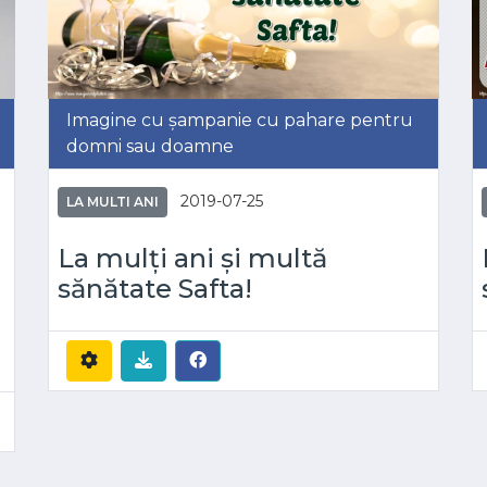
Imagine cu șampanie cu pahare pentru
domni sau doamne
2019-07-25
LA MULTI ANI
La mulți ani și multă
sănătate Safta!