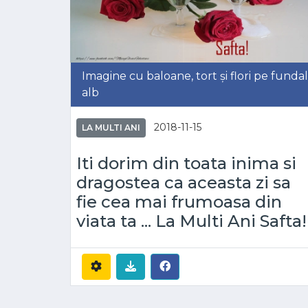
Imagine cu baloane, tort și flori pe fundal
alb
2018-11-15
LA MULTI ANI
Iti dorim din toata inima si
dragostea ca aceasta zi sa
fie cea mai frumoasa din
viata ta ... La Multi Ani Safta!