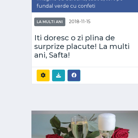
fundal verde cu confeti
2018-11-15
LA MULTI ANI
Iti doresc o zi plina de
surprize placute! La multi
ani, Safta!