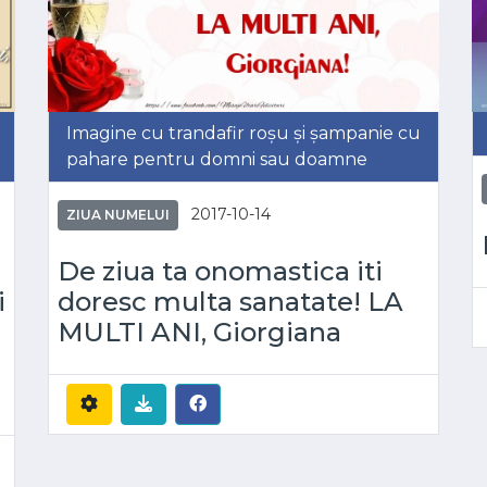
Imagine cu trandafir roșu și șampanie cu
pahare pentru domni sau doamne
2017-10-14
ZIUA NUMELUI
De ziua ta onomastica iti
i
doresc multa sanatate! LA
MULTI ANI, Giorgiana