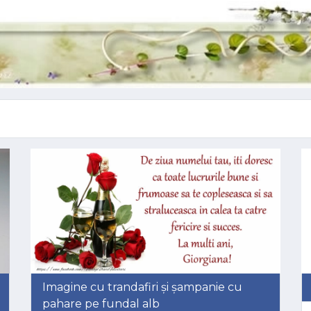
Imagine cu trandafiri și șampanie cu
pahare pe fundal alb