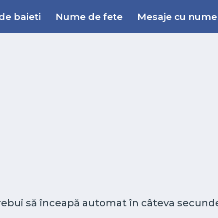
e baieti
Nume de fete
Mesaje cu nume
 trebui să înceapă automat în câteva secunde