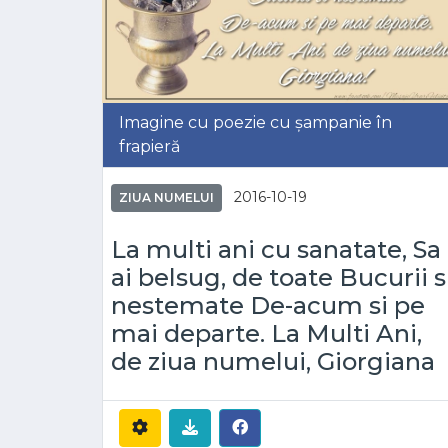
Imagine cu poezie cu șampanie în
frapieră
2016-10-19
ZIUA NUMELUI
La multi ani cu sanatate, Sa
ai belsug, de toate Bucurii s
nestemate De-acum si pe
mai departe. La Multi Ani,
de ziua numelui, Giorgiana