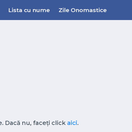
Lista cu nume
Zile Onomastice
. Dacă nu, faceți click
aici
.