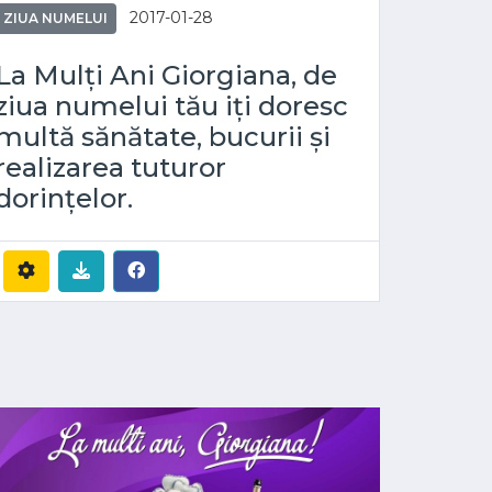
2017-01-28
ZIUA NUMELUI
La Mulți Ani Giorgiana, de
ziua numelui tău iți doresc
multă sănătate, bucurii și
realizarea tuturor
dorințelor.