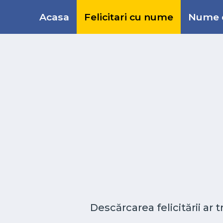
Acasa
Felicitari cu nume
Nume d
Descărcarea felicitării ar