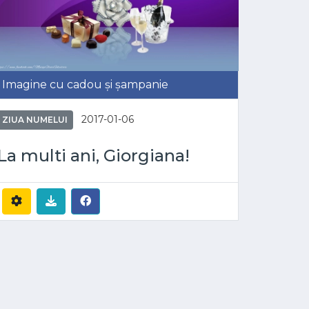
Imagine cu cadou și șampanie
2017-01-06
ZIUA NUMELUI
La multi ani, Giorgiana!