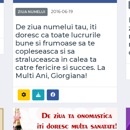
2016-06-19
ZIUA NUMELUI
De ziua numelui tau, iti
doresc ca toate lucrurile
bune si frumoase sa te
copleseasca si sa
straluceasca in calea ta
catre fericire si succes. La
Multi Ani, Giorgiana!