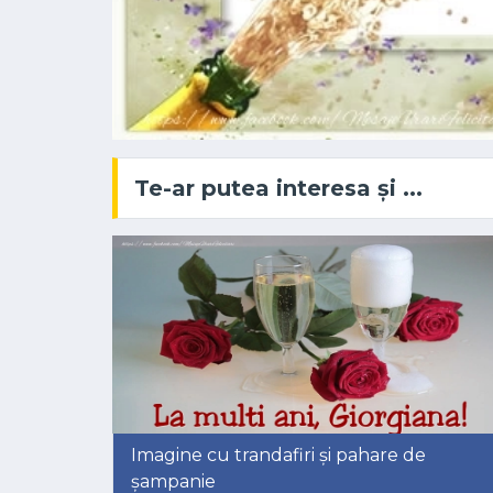
Te-ar putea interesa și ...
Imagine cu trandafiri și pahare de
șampanie