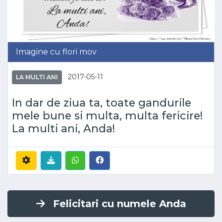
Imagine cu flori mov
2017-05-11
LA MULTI ANI
In dar de ziua ta, toate gandurile
mele bune si multa, multa fericire!
La multi ani, Anda!
Felicitari cu numele Anda