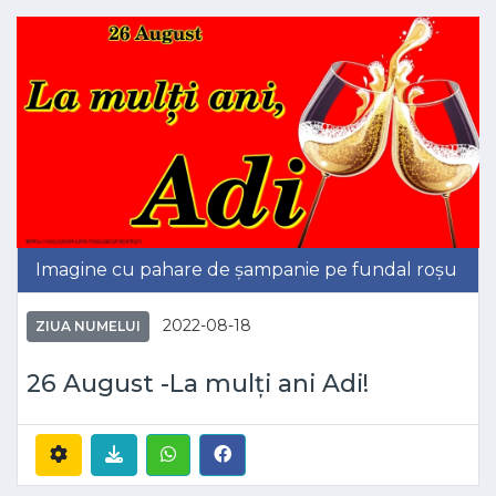
Imagine cu pahare de șampanie pe fundal roșu
2022-08-18
ZIUA NUMELUI
26 August -La mulți ani Adi!