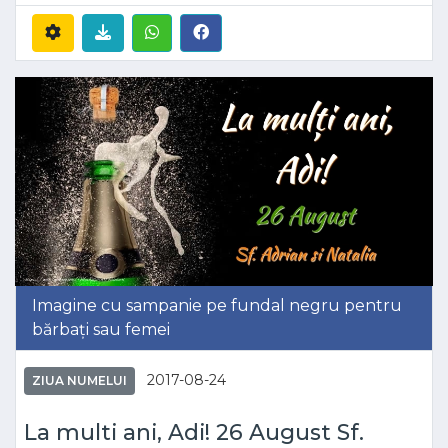
Imagine cu sampanie pe fundal negru pentru
bărbați sau femei
2017-08-24
ZIUA NUMELUI
La multi ani, Adi! 26 August Sf.