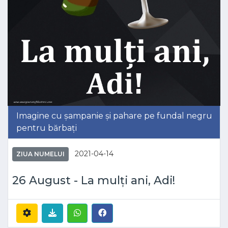
Imagine cu șampanie și pahare pe fundal negru
pentru bărbați
2021-04-14
ZIUA NUMELUI
26 August - La mulți ani, Adi!