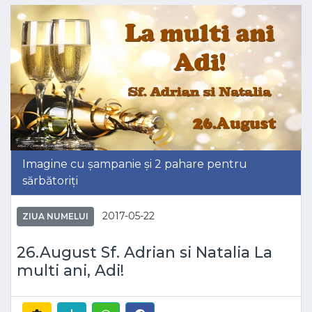
Imagine cu șampanie și 2 pahare pentru
sărbătoriți
2017-05-22
ZIUA NUMELUI
26.August Sf. Adrian si Natalia La
multi ani, Adi!