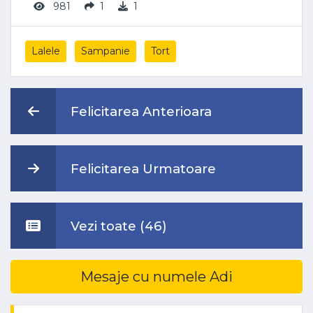
981
1
1
Lalele
Sampanie
Tort
Felicitarea Anterioara
Felicitarea Urmatoare
Vezi toate (46)
Mesaje cu numele Adi