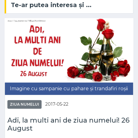
Te-ar putea interesa și ...
Imagine cu sampanie cu pahare și trandafiri roșii
2017-05-22
ZIUA NUMELUI
Adi, la multi ani de ziua numelui! 26
August