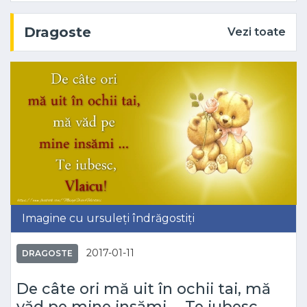
Dragoste
Vezi toate
Imagine cu ursuleți îndrăgostiți
2017-01-11
DRAGOSTE
De câte ori mă uit în ochii tai, mă
văd pe mine insămi ... Te iubesc,