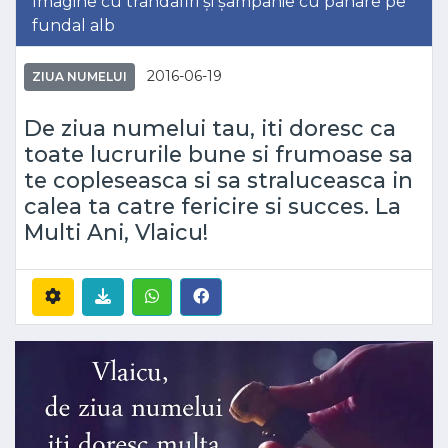
Imagine cu trandafiri și șampanie cu pahare pe
fundal alb
2016-06-19
ZIUA NUMELUI
De ziua numelui tau, iti doresc ca
toate lucrurile bune si frumoase sa
te copleseasca si sa straluceasca in
calea ta catre fericire si succes. La
Multi Ani, Vlaicu!