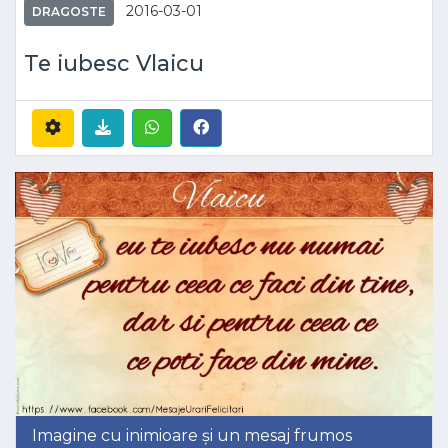
2016-03-01
DRAGOSTE
Te iubesc Vlaicu
Imagine cu inimioare și un mesaj frumos