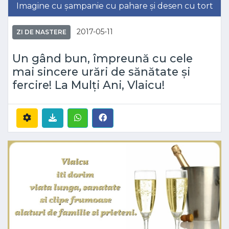
Imagine cu șampanie cu pahare și desen cu tort
2017-05-11
ZI DE NASTERE
Un gând bun, împreună cu cele
mai sincere urări de sănătate și
fercire! La Mulți Ani, Vlaicu!