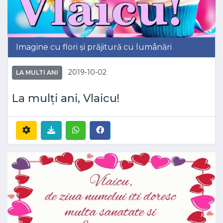
Imagine cu flori și prăjitură cu lumânări
2019-10-02
LA MULTI ANI
La mulți ani, Vlaicu!