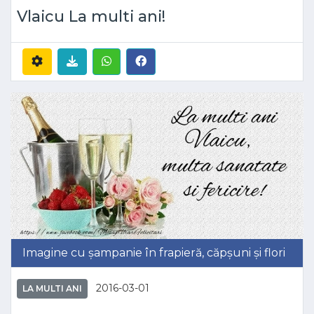
Vlaicu La multi ani!
Imagine cu șampanie în frapieră, căpșuni și flori
2016-03-01
LA MULTI ANI