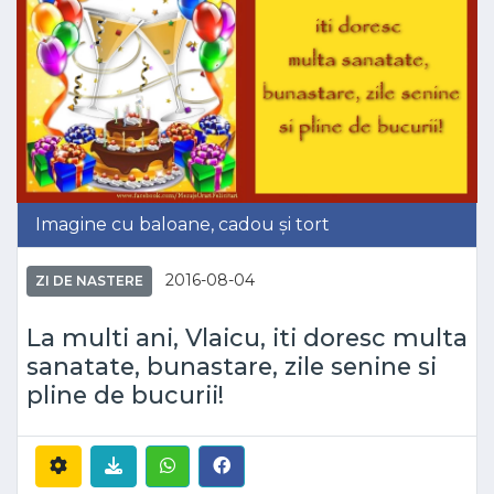
Imagine cu baloane, cadou și tort
2016-08-04
ZI DE NASTERE
La multi ani, Vlaicu, iti doresc multa
sanatate, bunastare, zile senine si
pline de bucurii!