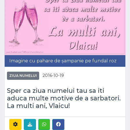
Imagine cu pahare de șampanie pe fundal roz
2016-10-19
ZIUA NUMELUI
Sper ca ziua numelui tau sa iti
aduca multe motive de a sarbatori.
La multi ani, Vlaicu!