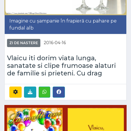
Imagine cu șampanie în frapieră cu pahare pe
fundal alb
2016-04-16
ZI DE NASTERE
Vlaicu iti dorim viata lunga,
sanatate si clipe frumoase alaturi
de familie si prieteni. Cu drag