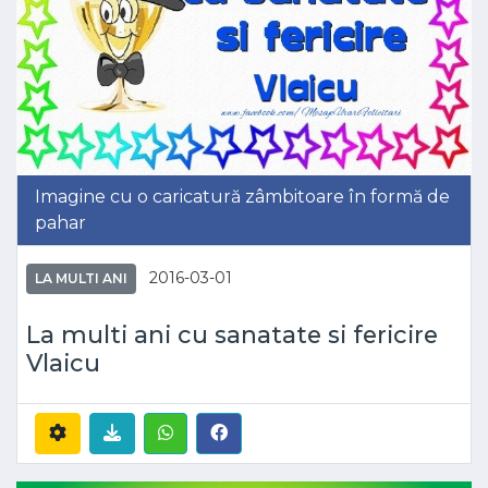
Imagine cu o caricatură zâmbitoare în formă de
pahar
2016-03-01
LA MULTI ANI
La multi ani cu sanatate si fericire
Vlaicu