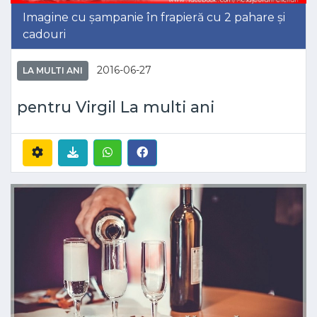
Imagine cu șampanie în frapieră cu 2 pahare și
cadouri
2016-06-27
LA MULTI ANI
pentru Virgil La multi ani