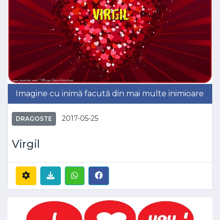
Imagine cu inimă facută din mai multe inimioare
2017-05-25
DRAGOSTE
Virgil