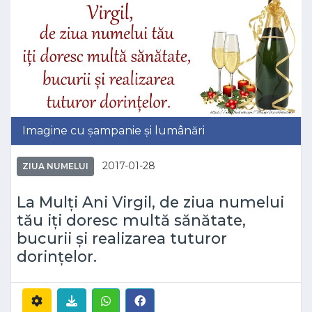
Imagine cu șampanie și lumânări
2017-01-28
ZIUA NUMELUI
La Mulți Ani Virgil, de ziua numelui
tău iți doresc multă sănătate,
bucurii și realizarea tuturor
dorințelor.