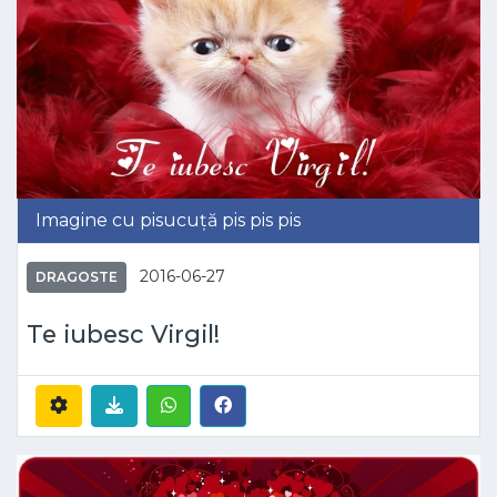
Imagine cu pisucuță pis pis pis
2016-06-27
DRAGOSTE
Te iubesc Virgil!