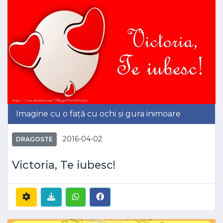
Imagine cu o față cu ochi și gura inimoare
2016-04-02
DRAGOSTE
Victoria, Te iubesc!