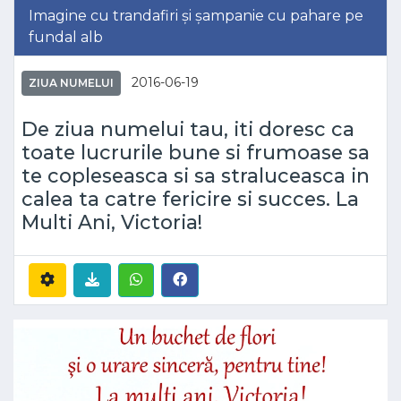
Imagine cu trandafiri și șampanie cu pahare pe
fundal alb
2016-06-19
ZIUA NUMELUI
De ziua numelui tau, iti doresc ca
toate lucrurile bune si frumoase sa
te copleseasca si sa straluceasca in
calea ta catre fericire si succes. La
Multi Ani, Victoria!