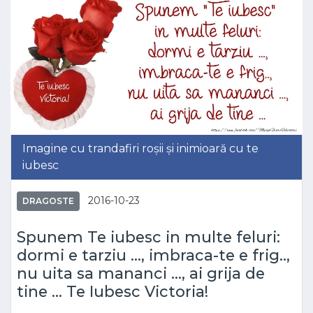
Imagine cu trandafiri roșii și inimioară cu te
iubesc
2016-10-23
DRAGOSTE
Spunem Te iubesc in multe feluri:
dormi e tarziu ..., imbraca-te e frig..,
nu uita sa mananci ..., ai grija de
tine ... Te Iubesc Victoria!