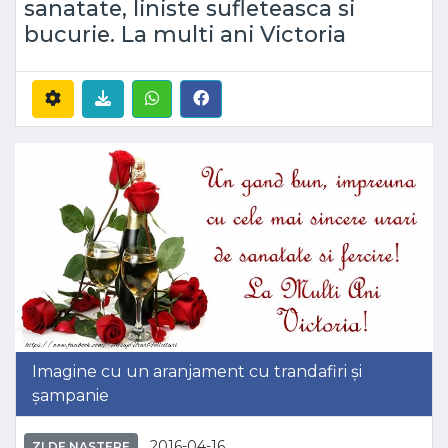
sanatate, liniste sufleteasca si
bucurie. La multi ani Victoria
Imagine cu un aranjament cu trandafiri și
șampanie
2016-04-16
ZI DE NASTERE