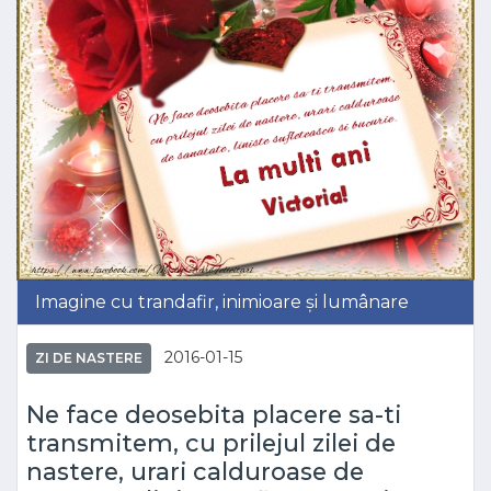
Imagine cu trandafir, inimioare și lumânare
2016-01-15
ZI DE NASTERE
Ne face deosebita placere sa-ti
transmitem, cu prilejul zilei de
nastere, urari calduroase de